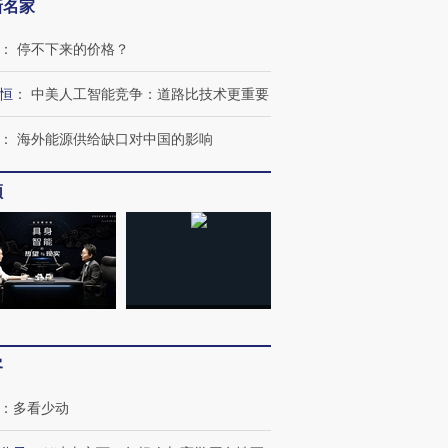
新名家
：
停不下来的价格？
恒
：
中美人工智能竞争：道路比技术更重要
：
海外能源供给缺口对中国的影响
频
跨国走私7万
视线｜被称为“蟑螂”的印
视线｜“入侵”还是“人道危
检体内含3种
度Z世代 用街头抗争将教
机”？难民潮撕裂西班牙
秘鲁纳斯
客
育部长拱下台
飞地休达
13人遇难
：
多看少动