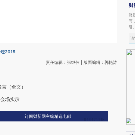
财
财
写
引
坛2015
责任编辑：张继伟 | 版面编辑：郭艳涛
发言（全文）
分会场实录
订阅财新网主编精选电邮