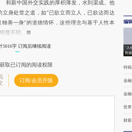
和新中国外交实践的厚积薄发，水到渠成。他
的立身处世之道，如“已欲立而立人，已欲达而达
编
岂独善一身”的道德情怀，这些理念与基于人性本
明显不同。■
5016字 订阅后继续阅读
“入
民潮
获取已订阅的阅读权限
特稿
员
订阅/会员升级
金融
文
金融
世界
财新