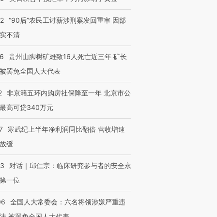
32
“90后”农民工讨薪涉刑案发回重审 因部
实不清
36
贵州山脚树矿难致16人死亡近三年 矿长
被罢免全国人大代表
2
非京籍五环内购房社保降至一年 北京市公
最高可贷340万元
7
寒武纪上半年净利润同比翻倍 营收增速
放缓
53
对话｜邱仁宗：临床研究参与者的安全永
第一位
06
全国人大常委会：六名将领涉嫌严重违
法 被罢免全国人大代表