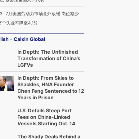
43
7月美国劳动力市场意外放缓 岗位减少
3万个失业率降至4.1%
lish - Caixin Global
In Depth: The Unfinished
Transformation of China’s
LGFVs
In Depth: From Skies to
Shackles, HNA Founder
Chen Feng Sentenced to 12
Years in Prison
U.S. Details Steep Port
Fees on China-Linked
Vessels Starting Oct. 14
The Shady Deals Behind a