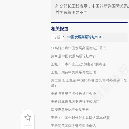
外交部长王毅表示，中国的新兴国际关系
哲学有着明显不同
相关报道
专题
中国发展高层论坛2015
张高丽出席中国发展高层论坛开幕式
第16届中国发展高层论坛举行
王毅：日本不应忘记“加害者”的责任
王毅：期待中美关系再续佳话
外交部长王毅谈中国的外交政策和对外关系（实
录）
王毅与斯里兰卡外长举行会谈
王毅对赤道几内亚进行正式访问
喀麦隆总统比亚会见王毅
王毅：中国全球伙伴关系网络基本成型
王毅同美国国务卿克里通电话