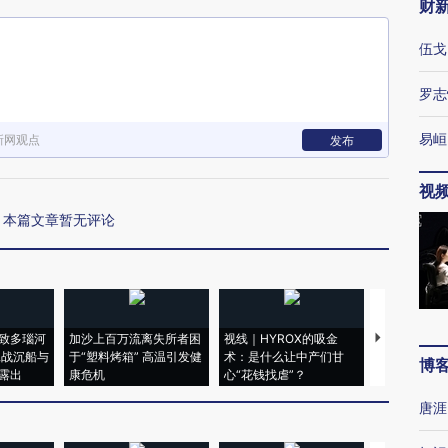
财
伍戈
罗志
易峘
新网观点
发布
视
本篇文章暂无评论
致多瑙河
加沙上百万流离失所者困
视线｜HYROX的吸金
马航飞行员
二战沉船与
于“塑料烤箱” 高温引发健
术：是什么让中产们甘
粒摇头丸 尿
博
露出
康危机
心“花钱找虐”？
毒品
唐涯