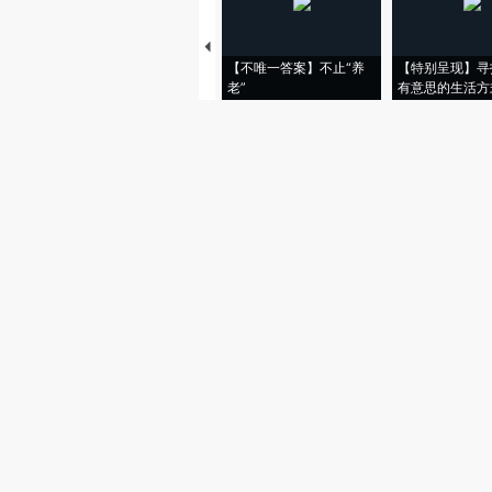
【不唯一答案】不止“养
【特别呈现】寻
老”
有意思的生活方