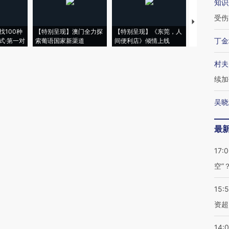
知识
受伤
【推广】走
找100种
【特别呈现】澳门全力探
【特别呈现】《东莞，人
会，让数智科
丁金
式·第一对
索葡语国家新渠道
间便利店》倾情上线
业
村夫
续加
吴晓
最
17:
空”
15:
资超
14: