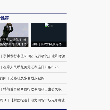
辑推荐
侵”还是“人道危机” 难
撕裂西班牙飞地休达
显影｜瓜农的漫长等待
｜
宇树发行市值610亿 先行者的加速和考验
｜
在岸人民币兑美元汇率连日升破6.75
我闻
｜
艾路明及多名股东被拘
｜
特朗普再签两份行政令限制出生公民权
周刊
｜
【封面报道】电力现货市场元年突进