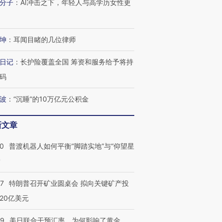
分子
：
AI冲击之下，年轻人与高学历女性更
进第四届链博
【商旅对话】华住集团
技“链”接产
【特别呈现】寻找100种
CFO：不靠规模取胜，华
【特别呈
坤
：
耳闻目睹的几位律师
有意思的生活方式·第三对
住三大增长引擎是什么？
有意思的
日记
：
长护险覆盖全国 筹资和服务给予将持
码
波
：
“沉睡”的10万亿元公积金
新文章
00
普渡机器人如何平衡“脚踏实地”与“仰望星
？
57
特朗普召开矿业圆桌会 拟向关键矿产投
20亿美元
09
美日联合干预汇率，为何影响了黄金