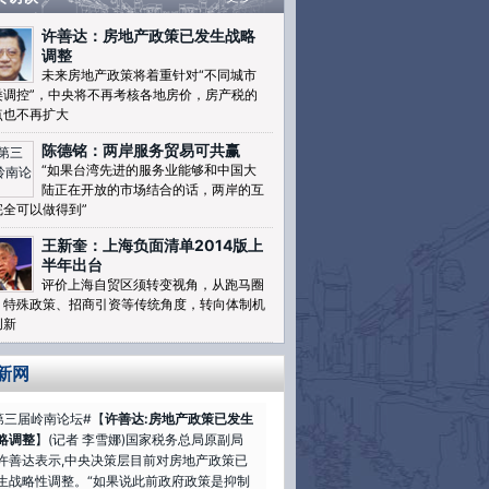
许善达：房地产政策已发生战略
调整
未来房地产政策将着重针对“不同城市
类调控”，中央将不再考核各地房价，房产税的
点也不再扩大
陈德铭：两岸服务贸易可共赢
“如果台湾先进的服务业能够和中国大
陆正在开放的市场结合的话，两岸的互
完全可以做得到”
王新奎：上海负面清单2014版上
半年出台
评价上海自贸区须转变视角，从跑马圈
、特殊政策、招商引资等传统角度，转向体制机
创新
新网
第三届岭南论坛#【
许善达:房地产政策已发生
略调整
】(记者 李雪娜)国家税务总局原副局
许善达表示,中央决策层目前对房地产政策已
生战略性调整。“如果说此前政府政策是抑制