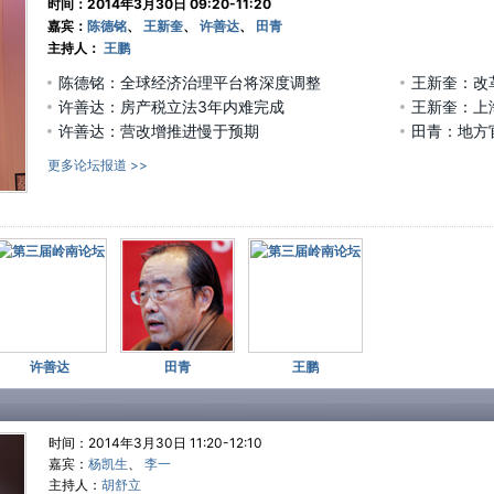
时间：2014年3月30日 09:20-11:20
销
嘉宾：
陈德铭
、
王新奎
、
许善达
、
田青
联
主持人：
王鹏
网
陈德铭：全球经济治理平台将深度调整
王新奎：改
户
融
许善达：房产税立法3年内难完成
王新奎：上
ht
许善达：营改增推进慢于预期
田青：地方
3月
更多论坛报道 >>
#
车
示
深
是
自
ht
3月
#
许善达
田青
王鹏
域
指
育
院
时间：2014年3月30日 11:20-12:10
此
嘉宾：
杨凯生
、
李一
ht
主持人：
胡舒立