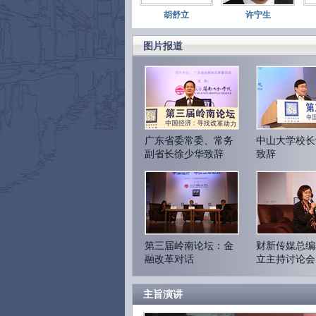
胡舒立
许宁生
图片报道
广东省委常委、常务
中山大学校长
副省长徐少华致辞
致辞
第三届岭南论坛：金
财新传媒总编
融改革对话
立主持讨论会
主旨演讲