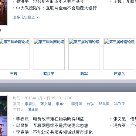
蔡洪平：混合所有制应引入共同基金
王巍：互联
产
中大教授陆军：互联网金融不会颠覆大银行
ht
3月
更多论坛报道 >>
#
场
差
纪
制
竞
闭
ht
3月
王巍
蔡洪平
陆军
庄恩岳
#
富
示
购
今
时间：2013年3月31日 15:30-17:30
继
嘉宾：
李春洪
、
张文魁
、
李东生
、
李楚源
、
刘弘
、
邱昌恒
、
冯兴亚
ht
主持人：
张建琦
3月
李春洪：电价改革难在触动既得利益
张文魁：借
#
邱昌恒：互联网思维不是营销更非忽悠
冯兴亚：广
2
李春洪：不能让公共服务领域过度市场化
W