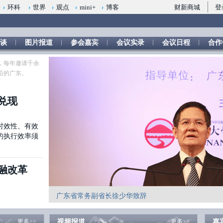
财新商城
登
环科
世界
观点
mini+
博客
谈
图片报道
参会嘉宾
会议实录
会议日程
合作
，每年邀请千余
沿的广东。
兑现
时效性、有效
的执行效率须
融改革
广东省常务副省长徐少华致辞
更多>>
视频报道
更多>>
嘉