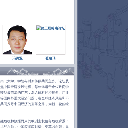
访时表示,评价上海自贸区须改变坐标体系,从
马圈地、基础设施、特殊政策、招商引资等
统视角,转向体制机制创新。
tp://t.cn/8sIICoU
30日 15:14
转发(7)
评论(1)
第三届岭南论坛#【
杨凯生:降低快捷支付额度
影响电商交易
】对于四大行降低快捷支付额
,工商银行原行长杨凯生表示,降低快捷支付额
不会影响电商交易。单笔限额的降低只是将
前“小额”的定义定量化。快捷支付额度虽受限
冯兴亚
张建琦
,但网银支付则不受这个限制,且更安全。
tp://t.cn/8sIfMa1
30日 14:50
转发(51)
评论(16)
岭南（大学）学院与财新传媒共同主办。论坛从
第三届岭南论坛#【
杨凯生谈民营银行三误
聚焦中国经济发展进程，每年邀请千余位政商学
】工行原行长杨凯生认为,民营银行的发起设
存在三个认识误区。第一,民营银行是否可以
济转型最前沿的广东，深入解析经济转型、产业
大钱?第二,是否可以解决自身融资难问题?第
遇等国内外重大经济问题，在全球经济风险和不
,是不是可以有效的解决小微企业融资贵问题?
，共同探寻中国经济的变革之路，为新一轮的经
于这些问题,他均作出否定的回答。
tp://t.cn/8sIcv0J
30日 14:08
转发(19)
评论(11)
金融危机和接踵而来的欧洲主权债务危机背景下
大挑战在前，中国应顺应时势，变革以自强，重
第三届岭南论坛#【
王新奎:改革紧迫性前所未