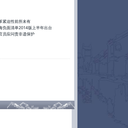
更非忽悠
】阿里巴巴副总裁邱昌恒不认可“互
网思维就是忽悠和营销”的观点。他表示,互联
真正核心有两点:一个是云上的,随时可以应用
革紧迫性前所未有
而改变;第二个是数据驱动的。包括互联网金
产品在内,都是基于用户为中心的思维。
海负面清单2014版上半年出台
tp://t.cn/8sISLbw
官员应问责非遗保护
30日 17:51
转发(23)
评论(4)
第三届岭南论坛#【
冯兴亚:广汽集团大力推进
联网
】(王婧)广汽集团常务副总经理冯兴亚表
,车联网是整个互联网的延伸,并对制造业产生
远的影响。广汽集团无论是在集团的层面还
在下属投资公司的层面,无论是合资品牌还是
主品牌,都在各个领域推进车联网。
tp://t.cn/8sIXC3D
30日 17:41
转发(11)
评论(3)
第三届岭南论坛#【
李春洪:不能让公共服务领
过度市场化
】(王婧)广东省发改委主任李春洪
出,目前公共服务领域已经过度市场化。在教
领域,幼儿园变成了“药儿园”;在医疗领域,医
“看病难、看病贵”的问题迟迟得不到解决。对
,他认为:“政府要干该干的事。”
tp://t.cn/8sIavK3