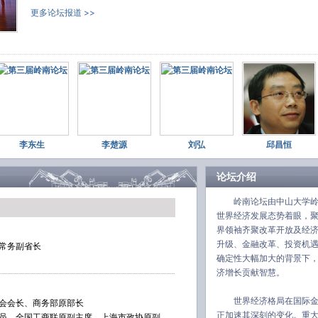
专
更多论坛报道 >>
跑
传
ht
3月
#
不
度
度
之
李东生
李楚源
刘弘
邱昌恒
制
ht
论坛介绍
3月
岭南论坛由中山大学
#
世界经济发展态势着眼，
区
立
界领袖齐聚改革开放及经
赚
升级、金融改革、投资机
常务副省长
三
确定性大幅加大的背景下
对
济增长贡献智慧。
ht
3月
世界经济格局在国际
会会长、商务部原部长
正加速其深刻的变化。重
员、全国工商联原副主席、上海市政协原副
#