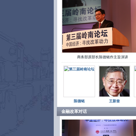
商务部原部长陈德铭作主旨演讲
陈德铭
王新奎
金融改革对话