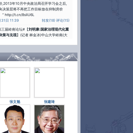
价,2013年10月中央政治局召开学习会之后,
央决策层将不再把工作目标放在抑制房价
” http://t.cn/8sIiU6L
31日 11:39
转发(18)
评论(15)
第三届岭南论坛#【
刘明康:国家治理现代化重
决策与兑现
】(记者 林金冰)中山大学岭南(大
)学院名誉院长、银监会前主席刘明康表示,任
发达经济体或是成功转型躲过中等收入陷阱
发展中经济体,过去多年的经验证明,“决
”和“兑现”是非常重要的。
p://t.cn/8sIgp1o
31日 10:46
转发(9)
评论(4)
第三届岭南论坛#【
张文魁:借加入TPP踢政府
股
】(戴甜)国研中心研究员张文魁指出,中国
加WTO创造了一轮经济发展红利,“投入TPP
则,尤其是竞争中立、产权保护等方面的政策,
些都是政府解决越位、错位问题时要做
张文魁
张建琦
。”他建议,“应借加入TPP踢下政府屁股”。
tp://t.cn/8sIXpMX
31日 09:02
转发(20)
评论(10)
第三届岭南论坛#【
李春洪:电价改革难在触动
得利益
】(记者 王婧)广东省发改委主任李春