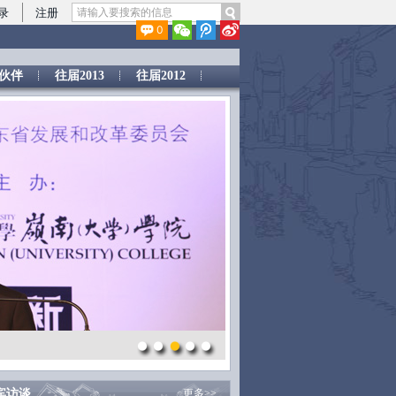
录
注册
0
伙伴
往届2013
往届2012
宾访谈
更多>>