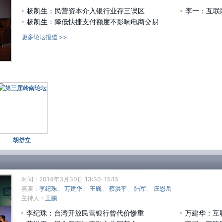
3月
杨凯生：民营资本介入银行业存三误区
李一：互联
#
杨凯生：降低快捷支付额度不影响电商交易
不
更多论坛报道 >>
陆
法
意
地
ht
3月
#
战
示
决
说
胡舒立
决
htt
3月
时间：2014年3月30日 13:30-15:15
#
嘉宾：
李纪珠
、
万建华
、
王巍
、
蔡洪平
、
陆军
、
庄恩岳
融
主持人：
王鹏
互
融
李纪珠：台湾开放民营银行曾代价惨重
万建华：互
管