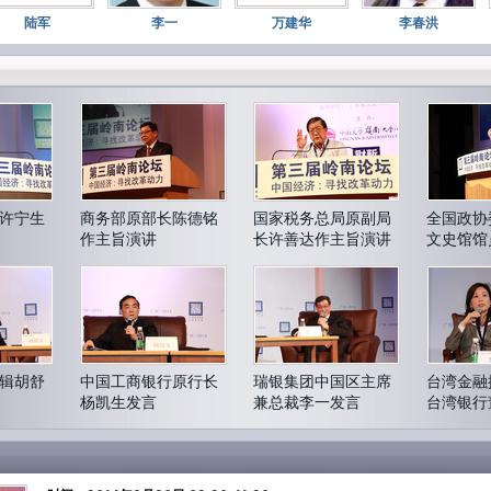
洪
陆军
李一
万建华
李春洪
改
是
也
htt
3月
#
共
蔡
企
许宁生
商务部原部长陈德铭
国家税务总局原副局
全国政协
资
作主旨演讲
长许善达作主旨演讲
文史馆馆
第
ht
3月
#
快
并
辑胡舒
中国工商银行原行长
瑞银集团中国区主席
台湾金融
博
杨凯生发言
兼总裁李一发言
台湾银行
收
珠发言
品。
3月
#