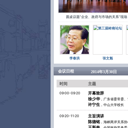
圆桌议题“企业、政府与市场的关系”现场
李春洪
张文魁
会议日程
2014年3月30日
时间
主题
开幕致辞
09:00-09:20
徐少华
，广东省委常委、
许宁生
，中山大学校长
主旨演讲
09:20-11:20
陈德铭
，海峡两岸关系协
王新奎
，全国政协常务委