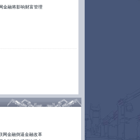
30日 17:26
转发(26)
评论(21)
网金融将影响财富管理
第三届岭南论坛#【
中大教授陆军:互联网金融
会颠覆大银行
】(林金冰)中山大学金融学教授
军表示,传统银行对未来发展或许未有清晰想
,但互联网不会颠覆传统大银行,只是银行做生
的方式会有巨变。另外,传统银行以网点为基
的商业模式可能会被取代,因成本过高。
tp://t.cn/8sI6SWD
30日 17:00
转发(22)
评论(6)
第三届岭南论坛#【
许善达:房地产政策已发生
略调整
】国家税务总局原副局长许善达表
,2013年10月中央政治局召开学习会后,中央
策层对房地产政策已发生战略性调整。“如果
此前政府政策是抑制房价,上述会议之后,中央
策层将不再把工作目标放在抑制房价上。”
p://t.cn/8sIiU6L
30日 16:43
转发(35)
评论(19)
第三届岭南论坛#【
国泰君安董事长:互联网金
倒逼金融改革
】国泰君安董事长万建华表示,
联网金融倒逼推动金融改革。面对互联网金
的变革,自己不动不变是不行的。与此同时,监
联网金融倒逼金融改革
公平很重要。而余额宝们不在监管体系之内,