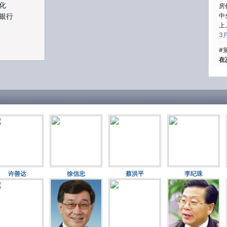
化
房
银行
中
上。
3月
#
在
学
何
的
策
htt
3月
#
屁
借
规
这
许善达
徐信忠
蔡洪平
李纪珠
的
ht
3月
#
既