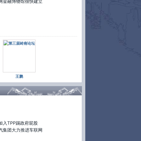
网金融博物馆很快建立
生了监管空白,这就造成了监管不公平。
tp://t.cn/8sIJD4e
30日 16:21
转发(10)
评论(10)
第三届岭南论坛#【
李纪珠:台湾开放民营银行
点导致金融毁灭
】(李雪娜)台湾银行董事长李
珠称,1989年台湾开放民营银行并废除利率管
。由于准入法规缺陷,致民营银行数量过多、
争过度,却没有配套退出措施。十几年过去,倒
连连,“险些导致台湾金融毁灭”。
tp://t.cn/8sIxWNq
30日 16:04
转发(71)
评论(26)
王鹏
第三届岭南论坛#【
李一:互联网金融将影响财
管理
】(戴甜)瑞银中国区主席兼总裁李一表
,互联网未来将影响财富管理。“对于单一的收
、上市等业务,互联网现在还没有完全涉及,但
后不可能没有。互联网渗透性很强,以其夜以
日的工作精神来看,今后会有的。”
tp://t.cn/8sIMe6T
30日 15:32
转发(9)
评论(1)
加入TPP踢政府屁股
第三届岭南论坛#【
王新奎:上海负面清单
汽集团大力推进车联网
014版上半年出台
】(记者 林金冰 于海荣)上海
TO事务咨询中心理事长王新奎接受财新记者