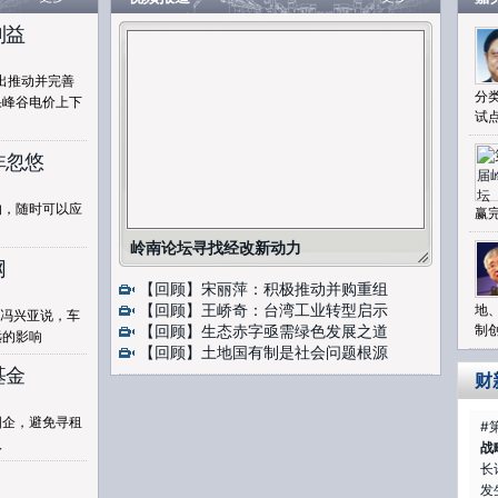
利益
出推动并完善
分
果峰谷电价上下
试
非忽悠
的，随时可以应
赢
岭南论坛寻找经改新动力
网
【回顾】宋丽萍：积极推动并购重组
【回顾】王峤奇：台湾工业转型启示
地
”冯兴亚说，车
【回顾】生态赤字亟需绿色发展之道
制
远的影响
【回顾】土地国有制是社会问题根源
基金
财
国企，避免寻租
#
入
战
长
发