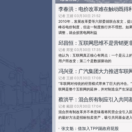
李春洪：电价改革难在触动既得
记者 王婧 03月30日 21:52
2010年，发展改革委等六部委就联合发文，提
峰谷电价制度，但这一制度推行并不理想。如
调整，就会损害电网利益
邱昌恒：互联网思维不是营销更
记者 郑斐 03月30日 17:35
他认为：互联网真正核心有两点：一个是云上
用户而改变；第二个是数据驱动的
冯兴亚：广汽集团大力推进车联
记者 王婧 03月30日 17:08
“车联网对传统的经营模式带来了巨大的冲击。
联网是整个互联网的延伸，并对制造业产生深
蔡洪平：混合所有制应引入共同
记者 戴甜 03月30日 17:04
混合所有制改革并不单意味着将民营企业引入
的最好方法是招标拍卖资产，吸引共同基金进
张文魁：借加入TPP踢政府屁股