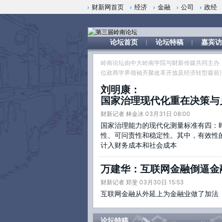
财新网首页
经济
金融
公司
政经
论坛首页
论坛特稿
嘉宾访
岭南论坛由中大岭南学院与财新传媒共同主办
位政商学界领袖齐聚改革开放及经济转型最前
刘明康：
国家治理现代化重在决策与
财新记者 林金冰 03月31日 08:00
国家治理能力的现代化测量标准有四：
性、可问责性和稳定性。其中，有效性
计入财务成本和社会成本
万建华：互联网金融倒逼金
财新记者 郑斐 03月30日 15:53
互联网金融从外延上为金融业做了加法
论坛特稿