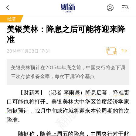
经济
美银美林：降息之后可能将迎来降
准
2014年11月28日 17:31
T中
美银美林预计在2015年年底之前，中国央行将会下调
三次存款准备金率，每次下调50个基点
【财新网】（记者
李雨谦
）
降息
启幕，
降准
窗
口可能也将打开。
美银美林
大中华区首席经济学家
陆挺
预计，12月中旬或许就将迎来本轮周期的首次
降准。
陆挺称，随着上周五的降息，中国央行对于此