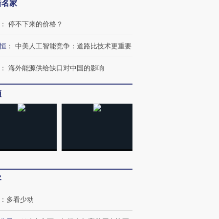
新名家
：
停不下来的价格？
恒
：
中美人工智能竞争：道路比技术更重要
：
海外能源供给缺口对中国的影响
频
跨国走私7万
视线｜HY
客
检体内含3种
泽连斯基密集出访美英 索
秘鲁纳斯卡观光飞机坠毁
术：是什
要防空导弹“救急”
13人遇难
心“花钱找
：
多看少动