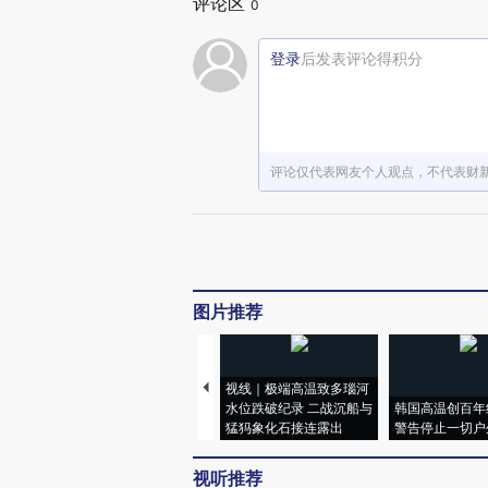
评论区
0
登录
后发表评论得积分
评论仅代表网友个人观点，不代表财
图片推荐
视线｜极端高温致多瑙河
水位跌破纪录 二战沉船与
韩国高温创百年
猛犸象化石接连露出
警告停止一切户
视听推荐