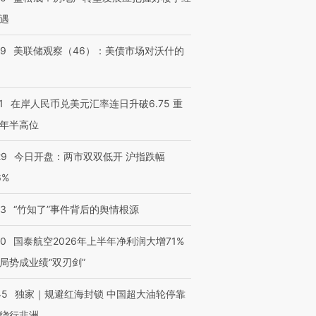
遇
39
美联储观察（46）：美债市场对沃什的
1
在岸人民币兑美元汇率连日升破6.75 重
年半高位
29
今日开盘：两市双双低开 沪指跌幅
6%
13
“竹知了”事件背后的舆情根源
10
国泰航空2026年上半年净利润大增71%
局势成业绩“双刃剑”
45
独家｜规避红海封锁 中国超大油轮停靠
绕行非洲