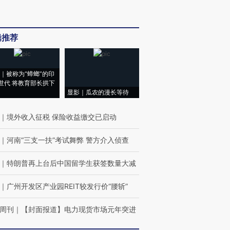
辑推荐
｜被称为“蟑螂”的印
世代 将教育部长拱下
显影｜瓜农的漫长等待
｜
境外收入征税 保险收益缴交已启动
｜
河南“三支一扶”考试舞弊 警方介入侦查
｜
特朗普再上台后中国留学生获签数量大减
｜
广州开发区产业园REIT较发行价“腰斩”
周刊
｜
【封面报道】电力现货市场元年突进