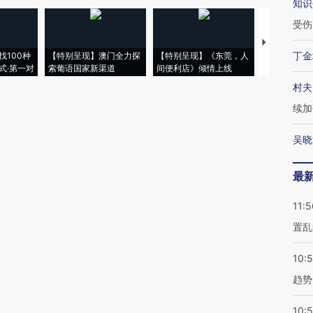
知识
受伤
【推广】走
丁金
找100种
【特别呈现】澳门全力探
【特别呈现】《东莞，人
会，让数智科
式·第一对
索葡语国家新渠道
间便利店》倾情上线
业
村夫
续加
吴晓
最
11:5
置乱
10:
趋势
10: