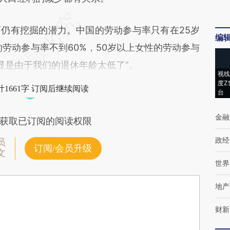
有挖掘的潜力。中国的劳动参与率只有在25岁
编
的劳动参与率不到60%，50岁以上女性的劳动参与
显是由于我们的退休年龄太低了”。
视线
度Z
1661字 订阅后继续阅读
台
金融
获取已订阅的阅读权限
政经
员
订阅/会员升级
文
世界
地产
财新