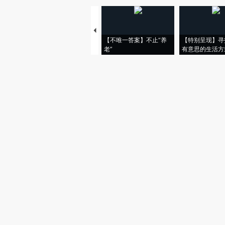
【不唯一答案】不止“养
【特别呈现】寻
老”
有意思的生活方