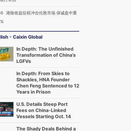
36
港险收益征税冲击伦敦市场 保诚盘中重
3%
lish - Caixin Global
In Depth: The Unfinished
Transformation of China’s
LGFVs
In Depth: From Skies to
Shackles, HNA Founder
Chen Feng Sentenced to 12
Years in Prison
U.S. Details Steep Port
Fees on China-Linked
Vessels Starting Oct. 14
The Shady Deals Behind a