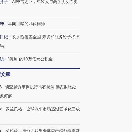
分子
：
AI冲击之下，年轻人与高学历女性更
进第四届链博
【商旅对话】华住集团
坤
：
耳闻目睹的几位律师
技“链”接产
【特别呈现】寻找100种
CFO：不靠规模取胜，华
【特别呈
有意思的生活方式·第三对
住三大增长引擎是什么？
有意思的
日记
：
长护险覆盖全国 筹资和服务给予将持
码
波
：
“沉睡”的10万亿元公积金
新文章
6
侦查起诉审判执行均有漏洞 涉案财物处
象何解
58
罗兰贝格：全球汽车市场逐渐区域化已成
50
盛松成：房地产转型发展应把握好楼宇经