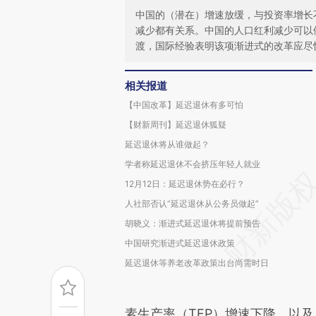
中国的（潜在）增速放缓，与投资率增长
减少都有关系。中国的人口红利减少可以
渡，国际经验表明该项渐进式的改革应尽
相关报道
【中国改革】延迟退休有多可怕
【财新周刊】延迟退休狐疑
延迟退休将从谁做起？
学者称延迟退休不会挤压年轻人就业
12月12日：延迟退休势在必行？
人社部否认“延迟退休从公务员做起”
胡晓义：渐进式延迟退休将提前预告
中国研究渐进式延迟退休政策
延迟退休等养老改革政策出台尚需时日
素生产率（TFP）增速下降，以