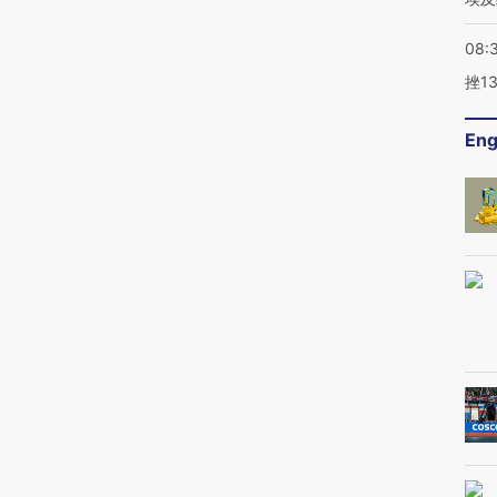
08:
挫1
Eng