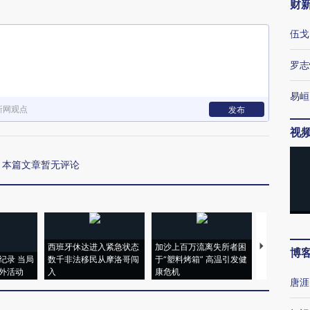
财
伍戈
罗志
易峘
新网观点
发布
视
本篇文章暂无评论
西班牙休达进入紧急状态
加沙上百万流离失所者困
马航飞行员
博
纪录 当局
数千非法移民从摩洛哥闯
于“塑料烤箱” 高温引发健
粒摇头丸 尿
外活动
入
康危机
毒品
唐涯