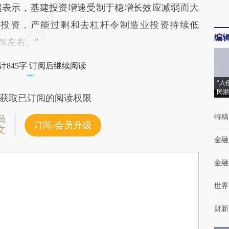
表示，基建投资增速受制于稳增长效应减弱而大
产投资，产能过剩和去杠杆令制造业投资持续低
编
%左右。”
计845字 订阅后继续阅读
“入
民潮
获取已订阅的阅读权限
特稿
员
订阅/会员升级
文
金融
金融
世界
财新