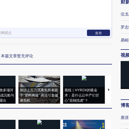
财
伍戈
罗志
新网观点
发布
易峘
视
本篇文章暂无评论
致多瑙河
加沙上百万流离失所者困
视线｜HYROX的吸金
马航飞行员
二战沉船与
于“塑料烤箱” 高温引发健
术：是什么让中产们甘
粒摇头丸 尿
露出
康危机
心“花钱找虐”？
毒品
博
唐涯