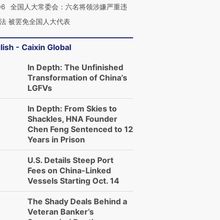
06
全国人大常委会：六名将领涉嫌严重违
法 被罢免全国人大代表
lish - Caixin Global
In Depth: The Unfinished
Transformation of China’s
LGFVs
In Depth: From Skies to
Shackles, HNA Founder
Chen Feng Sentenced to 12
Years in Prison
U.S. Details Steep Port
Fees on China-Linked
Vessels Starting Oct. 14
The Shady Deals Behind a
Veteran Banker’s