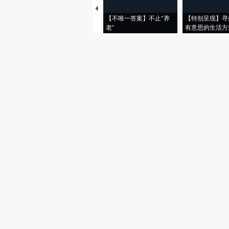
【不唯一答案】不止“养
【特别呈现】寻
老”
有意思的生活方