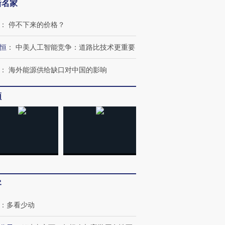
新名家
：
停不下来的价格？
恒
：
中美人工智能竞争：道路比技术更重要
：
海外能源供给缺口对中国的影响
频
跨国走私7万
视线｜被称为“蟑螂”的印
视线｜“入侵”还是“人道危
检体内含3种
度Z世代 用街头抗争将教
机”？难民潮撕裂西班牙
秘鲁纳斯
育部长拱下台
飞地休达
13人遇难
客
：
多看少动