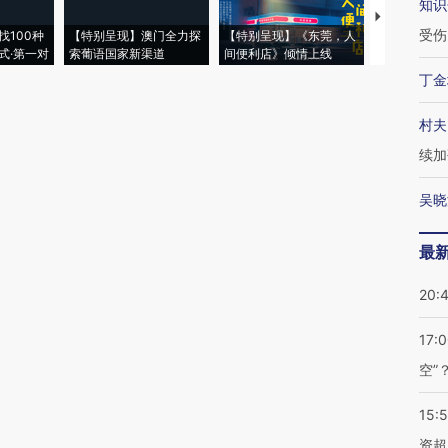
知识
【推广】走
受伤
找100种
【特别呈现】澳门全力探
【特别呈现】《东莞，人
会，让数智科
式·第一对
索葡语国家新渠道
间便利店》倾情上线
业
丁金
村夫
续加
吴晓
最
20:
17:
空”
15:
资超