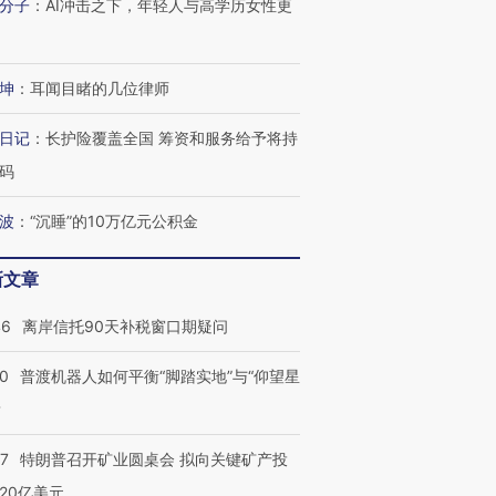
分子
：
AI冲击之下，年轻人与高学历女性更
进第四届链博
【商旅对话】华住集团
技“链”接产
【特别呈现】寻找100种
CFO：不靠规模取胜，华
【特别呈
有意思的生活方式·第三对
住三大增长引擎是什么？
有意思的
坤
：
耳闻目睹的几位律师
日记
：
长护险覆盖全国 筹资和服务给予将持
码
波
：
“沉睡”的10万亿元公积金
新文章
46
离岸信托90天补税窗口期疑问
00
普渡机器人如何平衡“脚踏实地”与“仰望星
？
57
特朗普召开矿业圆桌会 拟向关键矿产投
20亿美元