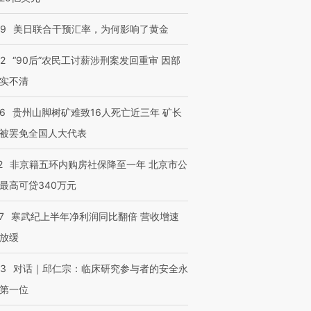
09
美日联合干预汇率，为何影响了黄金
32
“90后”农民工讨薪涉刑案发回重审 因部
实不清
36
贵州山脚树矿难致16人死亡近三年 矿长
被罢免全国人大代表
2
非京籍五环内购房社保降至一年 北京市公
最高可贷340万元
7
寒武纪上半年净利润同比翻倍 营收增速
放缓
53
对话｜邱仁宗：临床研究参与者的安全永
第一位