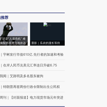
辑推荐
侵”还是“人道危机” 难
撕裂西班牙飞地休达
显影｜瓜农的漫长等待
｜
宇树发行市值610亿 先行者的加速和考验
｜
在岸人民币兑美元汇率连日升破6.75
我闻
｜
艾路明及多名股东被拘
｜
特朗普再签两份行政令限制出生公民权
周刊
｜
【封面报道】电力现货市场元年突进