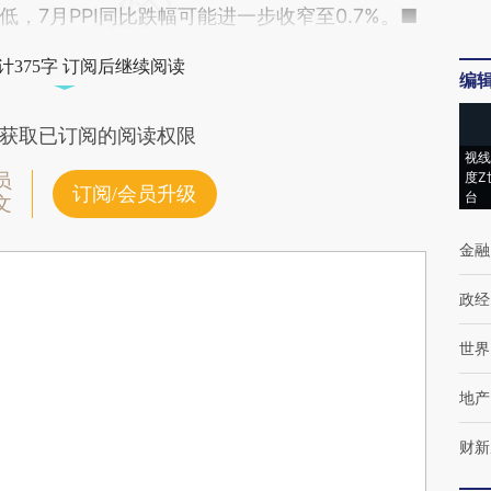
，7月PPI同比跌幅可能进一步收窄至0.7%。■
计375字 订阅后继续阅读
编
获取已订阅的阅读权限
视线
度Z
员
订阅/会员升级
台
文
金融
政经
世界
地产
财新