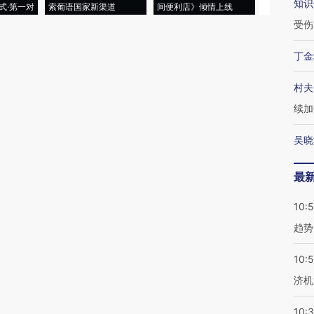
知识
式·第一对
索葡语国家新渠道
间便利店》倾情上线
业
受伤
丁金
村夫
续加
吴晓
最
10:
趋势
10:
济机
10: