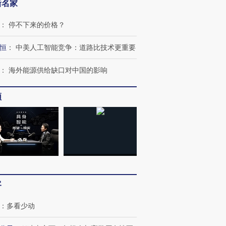
新名家
：
停不下来的价格？
恒
：
中美人工智能竞争：道路比技术更重要
：
海外能源供给缺口对中国的影响
频
跨国走私7万
视线｜HY
检体内含3种
泽连斯基密集出访美英 索
秘鲁纳斯卡观光飞机坠毁
术：是什
要防空导弹“救急”
13人遇难
心“花钱找
客
：
多看少动
进第四届链博
【商旅对话】华住集团
技“链”接产
【特别呈现】寻找100种
CFO：不靠规模取胜，华
【特别呈