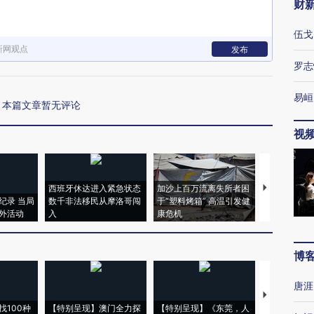
财
伍戈
新网观点
发布
罗志
易峘
本篇文章暂无评论
视
西班牙休达进入紧急状态
加沙上百万流离失所者困
马航飞行员
纪录 当局
数千非法移民从摩洛哥闯
于“塑料烤箱” 高温引发健
粒摇头丸 尿
外活动
入
康危机
毒品
博
唐涯
【推广】走
找100种
【特别呈现】澳门全力探
【特别呈现】《东莞，人
会，让数智科