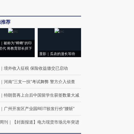
辑推荐
｜被称为“蟑螂”的印
世代 将教育部长拱下
显影｜瓜农的漫长等待
｜
境外收入征税 保险收益缴交已启动
｜
河南“三支一扶”考试舞弊 警方介入侦查
｜
特朗普再上台后中国留学生获签数量大减
｜
广州开发区产业园REIT较发行价“腰斩”
周刊
｜
【封面报道】电力现货市场元年突进