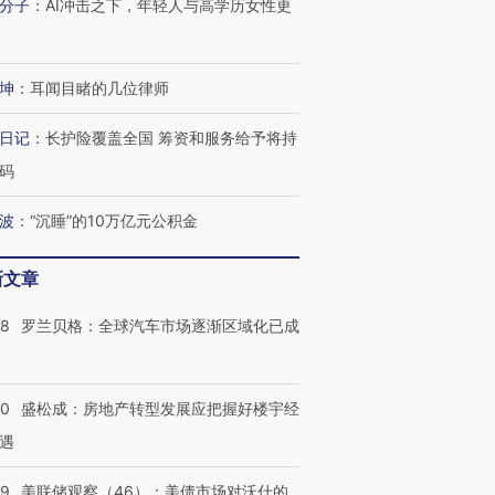
分子
：
AI冲击之下，年轻人与高学历女性更
有意思的生活方式·第三对
住三大增长引擎是什么？
有意思的
坤
：
耳闻目睹的几位律师
日记
：
长护险覆盖全国 筹资和服务给予将持
码
波
：
“沉睡”的10万亿元公积金
新文章
58
罗兰贝格：全球汽车市场逐渐区域化已成
50
盛松成：房地产转型发展应把握好楼宇经
遇
39
美联储观察（46）：美债市场对沃什的