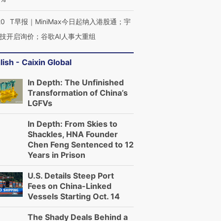
20
T早报｜MiniMax今日起纳入港股通；宇
技开启询价；谷歌AI人事大重组
lish - Caixin Global
In Depth: The Unfinished
Transformation of China’s
LGFVs
In Depth: From Skies to
Shackles, HNA Founder
Chen Feng Sentenced to 12
Years in Prison
U.S. Details Steep Port
Fees on China-Linked
Vessels Starting Oct. 14
The Shady Deals Behind a