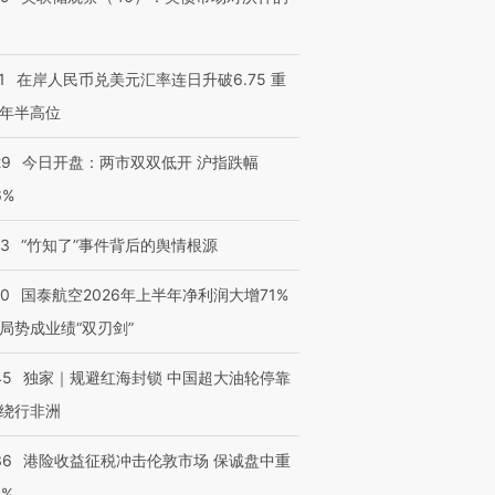
1
在岸人民币兑美元汇率连日升破6.75 重
年半高位
29
今日开盘：两市双双低开 沪指跌幅
6%
13
“竹知了”事件背后的舆情根源
10
国泰航空2026年上半年净利润大增71%
局势成业绩“双刃剑”
45
独家｜规避红海封锁 中国超大油轮停靠
绕行非洲
36
港险收益征税冲击伦敦市场 保诚盘中重
3%