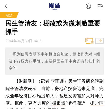
经济
民生管清友：棚改或为微刺激重要
抓手
2014年06月30日 14:15
T中
一系列信号表明下半年棚改会加速，棚改作为对冲经
济下行压力的手段，主要原因在于中央还有加杠杆的
空间
【财新网】（记者
李雨谦
）
民生证券研究院副
院长
管清友
表示，当前，
房地产
投资远未见底，完
成全年经济目标难度加大，基建投资需加大对冲力
度。据此，更有力度的“
微刺激
”渐行渐近。
棚户区