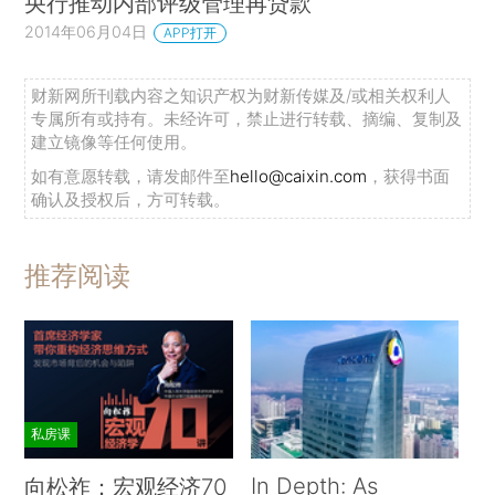
央行推动内部评级管理再贷款
2014年06月04日
APP打开
财新网所刊载内容之知识产权为财新传媒及/或相关权利人
专属所有或持有。未经许可，禁止进行转载、摘编、复制及
建立镜像等任何使用。
如有意愿转载，请发邮件至
hello@caixin.com
，获得书面
确认及授权后，方可转载。
推荐阅读
私房课
In Depth: As
向松祚：宏观经济70