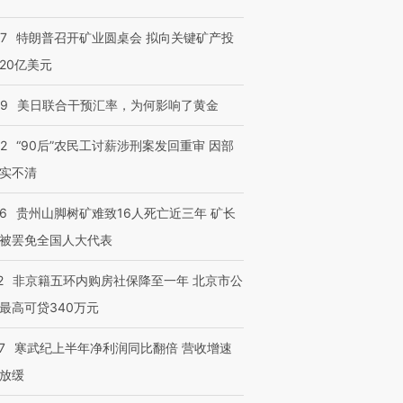
57
特朗普召开矿业圆桌会 拟向关键矿产投
20亿美元
09
美日联合干预汇率，为何影响了黄金
32
“90后”农民工讨薪涉刑案发回重审 因部
实不清
36
贵州山脚树矿难致16人死亡近三年 矿长
被罢免全国人大代表
2
非京籍五环内购房社保降至一年 北京市公
最高可贷340万元
7
寒武纪上半年净利润同比翻倍 营收增速
放缓