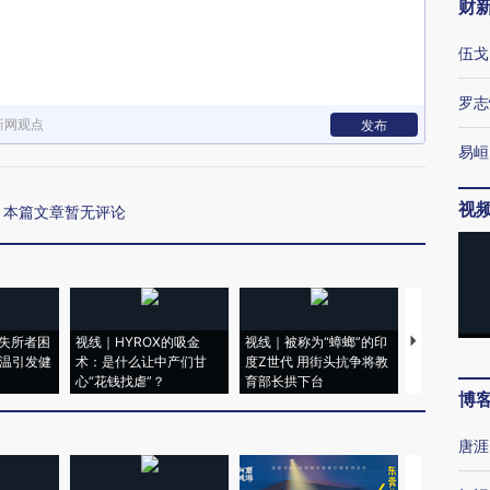
财
伍戈
罗志
新网观点
发布
易峘
视
本篇文章暂无评论
失所者困
视线｜HYROX的吸金
视线｜被称为“蟑螂”的印
视线｜“入侵
高温引发健
术：是什么让中产们甘
度Z世代 用街头抗争将教
机”？难民潮
心“花钱找虐”？
育部长拱下台
飞地休达
博
唐涯