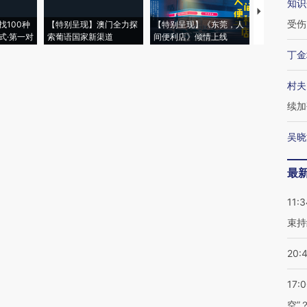
知识
【推广】走
受伤
找100种
【特别呈现】澳门全力探
【特别呈现】《东莞，人
会，让数智科
式·第一对
索葡语国家新渠道
间便利店》倾情上线
业
丁金
村夫
续加
吴晓
最
11:3
束持
20:
17:
空”