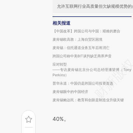
允许互联网行业高质量但欠缺规模优势的
相关报道
【中国改革】跨国公司与中国：艰难的磨合
麦肯锡欧高敦：上海自贸区困境
麦肯锡：信托通道业务五年后将消亡
跨国公司称中美BIT谈判缺乏商界声音
应对转型
——专访麦肯锡北京分公司总经理潘望博（Tony
Perkins）
普华永道：中国仍是跨国公司投资首选
麦肯锡眼中的中国经济
麦肯锡鲍达民：教育和创新是制造业升级关键
40%。