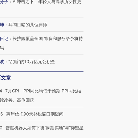
分子
：
AI冲击之下，年轻人与高学历女性更
进第四届链博
【商旅对话】华住集团
技“链”接产
【特别呈现】寻找100种
CFO：不靠规模取胜，华
【特别呈
有意思的生活方式·第三对
住三大增长引擎是什么？
有意思的
坤
：
耳闻目睹的几位律师
日记
：
长护险覆盖全国 筹资和服务给予将持
码
波
：
“沉睡”的10万亿元公积金
新文章
4
7月CPI、PPI同比均低于预期 PPI同比结
续改善、高位回落
46
离岸信托90天补税窗口期疑问
00
普渡机器人如何平衡“脚踏实地”与“仰望星
？