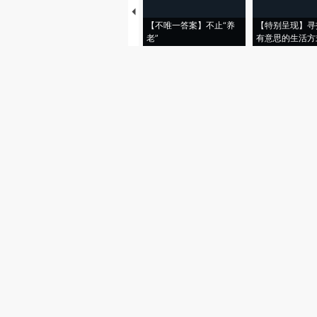
【不唯一答案】不止“养
【特别呈现】寻
老”
有意思的生活方