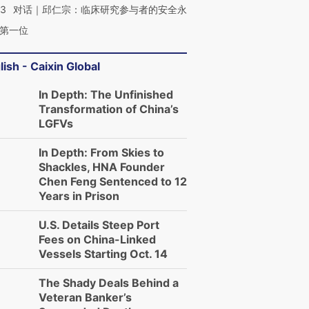
53
对话｜邱仁宗：临床研究参与者的安全永
第一位
lish - Caixin Global
In Depth: The Unfinished
Transformation of China’s
LGFVs
In Depth: From Skies to
Shackles, HNA Founder
Chen Feng Sentenced to 12
Years in Prison
U.S. Details Steep Port
Fees on China-Linked
Vessels Starting Oct. 14
The Shady Deals Behind a
Veteran Banker’s