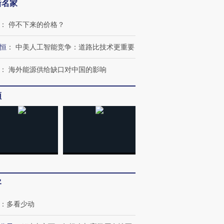
新名家
：
停不下来的价格？
恒
：
中美人工智能竞争：道路比技术更重要
：
海外能源供给缺口对中国的影响
频
”还是“人道危
湖北宜昌局部短时降雨
哈尔滨遭遇短时极端强降
撕裂西班牙
128毫米 紧急转移近
雨 3小时累计雨量超80毫
秘鲁纳斯
4000人
米
13人遇难
客
：
多看少动