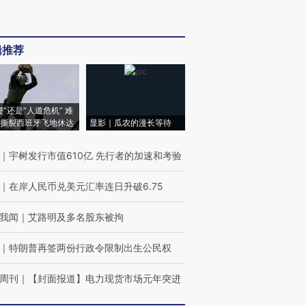
辑推荐
侵”还是“人道危机” 难
撕裂西班牙飞地休达
显影｜瓜农的漫长等待
｜
宇树发行市值610亿 先行者的加速和考验
｜
在岸人民币兑美元汇率连日升破6.75
我闻
｜
艾路明及多名股东被拘
｜
特朗普再签两份行政令限制出生公民权
周刊
｜
【封面报道】电力现货市场元年突进