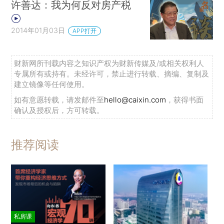
许善达：我为何反对房产税
2014年01月03日
APP打开
财新网所刊载内容之知识产权为财新传媒及/或相关权利人
专属所有或持有。未经许可，禁止进行转载、摘编、复制及
建立镜像等任何使用。
如有意愿转载，请发邮件至
hello@caixin.com
，获得书面
确认及授权后，方可转载。
推荐阅读
私房课