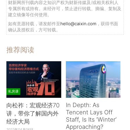
财新网所刊载内容之知识产权为财新传媒及/或相关权利人
专属所有或持有。未经许可，禁止进行转载、摘编、复制及
建立镜像等任何使用。
如有意愿转载，请发邮件至
hello@caixin.com
，获得书面
确认及授权后，方可转载。
推荐阅读
私房课
In Depth: As
向松祚：宏观经济70
Tencent Lays Off
讲，带你了解国内外
Staff, Is Its ‘Winter’
经济大局
Approaching?
2022年04月06日