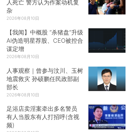
人死亡 警方认为作案动机复
杂
2026年08月10日
【我闻】中概股 “杀猪盘”升级
AI伪造明星荐股、CEO被控合
谋定增
2026年08月10日
人事观察｜曾参与汶川、玉树
地震救灾 孙硕鹏任民政部副
部长
2026年08月10日
足浴店卖淫案牵出多名警员
有人当股东有人打招呼(含视
频)