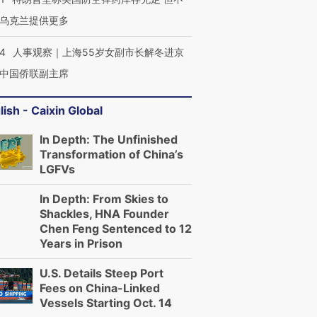
乌克兰提供更多
24
人事观察｜上海55岁女副市长解冬进京
中国侨联副主席
lish - Caixin Global
In Depth: The Unfinished
Transformation of China’s
LGFVs
In Depth: From Skies to
Shackles, HNA Founder
Chen Feng Sentenced to 12
Years in Prison
U.S. Details Steep Port
Fees on China-Linked
Vessels Starting Oct. 14