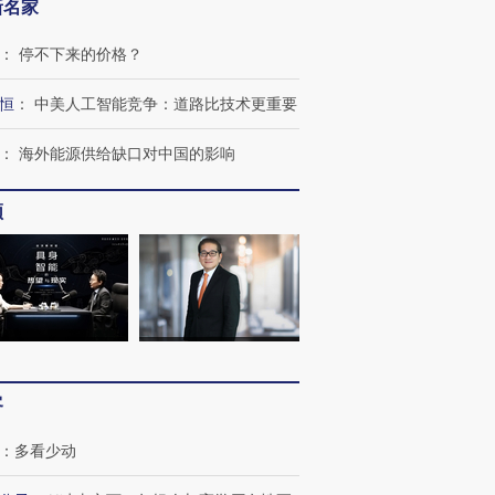
新名家
：
停不下来的价格？
恒
：
中美人工智能竞争：道路比技术更重要
：
海外能源供给缺口对中国的影响
频
跨国走私7万
视线｜被称为“蟑螂”的印
视线｜“入侵”还是“人道危
检体内含3种
度Z世代 用街头抗争将教
机”？难民潮撕裂西班牙
秘鲁纳斯
育部长拱下台
飞地休达
13人遇难
客
：
多看少动
进第四届链博
【商旅对话】华住集团
技“链”接产
【特别呈现】寻找100种
CFO：不靠规模取胜，华
【特别呈