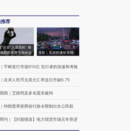
辑推荐
侵”还是“人道危机” 难
撕裂西班牙飞地休达
显影｜瓜农的漫长等待
｜
宇树发行市值610亿 先行者的加速和考验
｜
在岸人民币兑美元汇率连日升破6.75
我闻
｜
艾路明及多名股东被拘
｜
特朗普再签两份行政令限制出生公民权
周刊
｜
【封面报道】电力现货市场元年突进