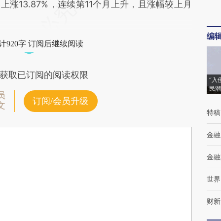
上涨13.87%，连续第11个月上升，且涨幅较上月
编
计920字 订阅后继续阅读
获取已订阅的阅读权限
“入
民潮
员
订阅/会员升级
文
特稿
金融
金融
世界
财新