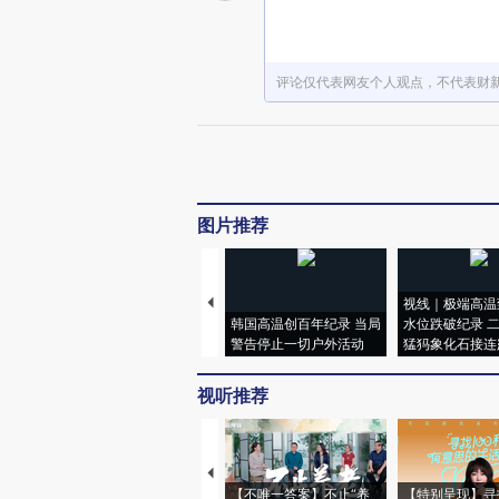
评论仅代表网友个人观点，不代表财
图片推荐
视线｜极端高温
韩国高温创百年纪录 当局
水位跌破纪录 
警告停止一切户外活动
猛犸象化石接连
视听推荐
【不唯一答案】不止“养
【特别呈现】寻