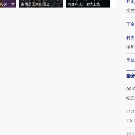
知识
式·第一对
索葡语国家新渠道
间便利店》倾情上线
业
受伤
丁金
村夫
续加
吴晓
最
08:
纪违
21:
2.
20: