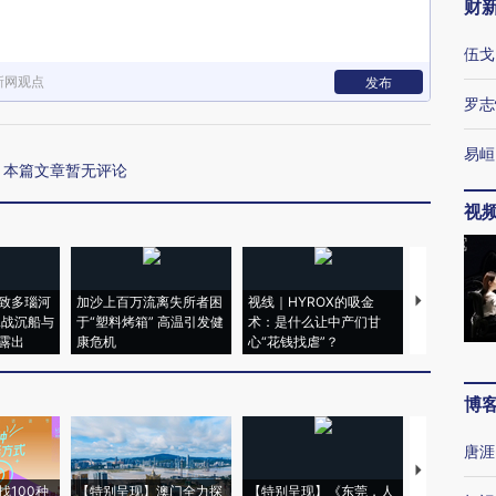
财
伍戈
新网观点
发布
罗志
易峘
本篇文章暂无评论
视
致多瑙河
加沙上百万流离失所者困
视线｜HYROX的吸金
马航飞行员
二战沉船与
于“塑料烤箱” 高温引发健
术：是什么让中产们甘
粒摇头丸 尿
露出
康危机
心“花钱找虐”？
毒品
博
唐涯
【推广】走
找100种
【特别呈现】澳门全力探
【特别呈现】《东莞，人
会，让数智科