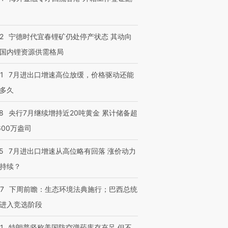
2
宁德时代宜春锂矿仍处停产状态 其动向
国内锂资源供需格局
1
7月进出口增速高位放缓，价格驱动还能
多久
8
央行7月继续增持近20吨黄金 累计储备超
600万盎司
5
7月进出口增速从高位略有回落 涨价动力
持续？
07
下周前瞻：生态环境法典施行；巴西总统
进入竞选阶段
1
特朗普坚称美国防空弹药库存充足 但不