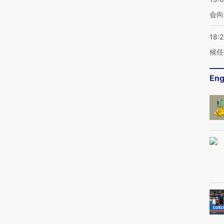
会向
18:
候任
Eng