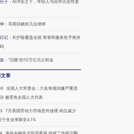
分子
：
AI冲击之下，年轻人与高学历女性更
有意思的生活方式·第三对
住三大增长引擎是什么？
有意思的
坤
：
耳闻目睹的几位律师
日记
：
长护险覆盖全国 筹资和服务给予将持
码
波
：
“沉睡”的10万亿元公积金
新文章
06
全国人大常委会：六名将领涉嫌严重违
法 被罢免全国人大代表
43
7月美国劳动力市场意外放缓 岗位减少
3万个失业率降至4.1%
14
海外金融专才回流香港 外籍工作签证翻