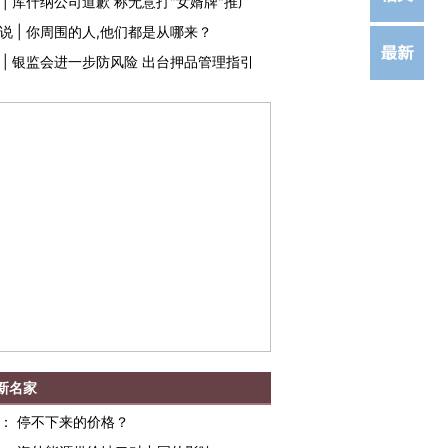
|
库什纳公司道歉 称无意打"女婿牌"推广
说
|
你周围的人,他们都是从哪来？
|
银监会进一步防风险 出台押品管理指引
新名家
：
停不下来的价格？