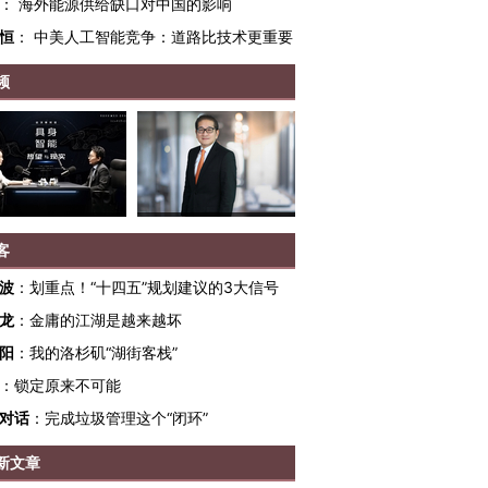
：
海外能源供给缺口对中国的影响
恒
：
中美人工智能竞争：道路比技术更重要
频
客
波
：
划重点！“十四五”规划建议的3大信号
龙
：
金庸的江湖是越来越坏
阳
：
我的洛杉矶“湖街客栈”
”还是“人道危
湖北宜昌局部短时降雨
哈尔滨遭遇短时极端强降
：
锁定原来不可能
撕裂西班牙
128毫米 紧急转移近
雨 3小时累计雨量超80毫
秘鲁纳斯
对话
：
完成垃圾管理这个“闭环”
4000人
米
13人遇难
新文章