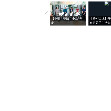
【不唯一答案】不止“养
【特别呈现】寻
老”
有意思的生活方