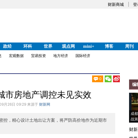
财新商城
登
政经
环科
世界
观点网
mini+
博客
周刊
息
宏观数据
贸易投资
地方经济
国际经济
0
编
城市房地产调控未见实效
09月26日 09:29 来源于
财新网
成都
战第
密控，精心设计土地出让方案，将严防高价地作为近期市
财新