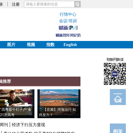
录
注册
行情中心
会议/培训
图片
视频
指数
English
辑推荐
订阅
电邮
“高考最牛钉子户”备
【音频】洱海治污 如
21次高考
何发力？
周刊
|
经济下行压力显现