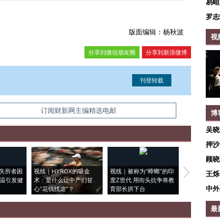
易峘
罗志
版面编辑：杨秋波
视
分享到微信朋友圈
分享到新浪微博
信息。经确认即可刊登转载。
订阅财新网主编精选电邮
博
吴晓
押沙
顾晓
失所者困
视线｜HYROX的吸金
视线｜被称为“蟑螂”的印
视线｜“入侵
王烁
高温引发健
术：是什么让中产们甘
度Z世代 用街头抗争将教
机”？难民潮
中外
心“花钱找虐”？
育部长拱下台
飞地休达
最