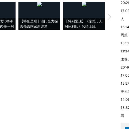
20:2
17:0
【推广】走
人
找100种
【特别呈现】澳门全力探
【特别呈现】《东莞，人
会，让数智科
式·第一对
索葡语国家新渠道
间便利店》倾情上线
业
16:1
周报
15:51
11:3
改善
20:4
17:0
15:5
美元
14:0
13:3
清