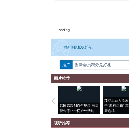
Loading...
财新传媒版权所有。
推广
如需刊登转载请点击右侧按钮，提交相关
财新会员积分兑好礼
图片推荐
加沙上百万流离
韩国高温创百年纪录 当局
于“塑料烤箱” 
警告停止一切户外活动
康危机
视听推荐