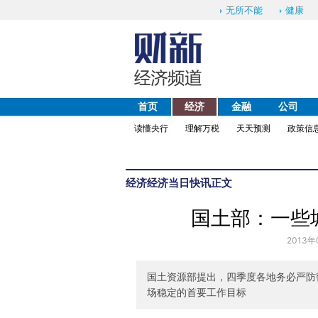
无所不能
健康
首页
经济
金融
公司
读懂央行
理解万税
天天预测
政策信
经济
经济当日快讯
正文
国土部：一些
2013年
国土资源部提出，四季度各地务必严防
场稳定的首要工作目标