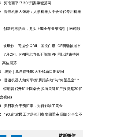
6
河南西平“7.30”刑案嫌犯落网
0
普渡机器人张涛：人形机器人不会替代专用机器
进第四届链博
【商旅对话】华住集团
技“链”接产
【特别呈现】寻找100种
CFO：不靠规模取胜，华
【特别呈
有意思的生活方式·第三对
住三大增长引擎是什么？
有意思的
4
创新药再活跃，龙头上调全年业绩指引｜医药股
被爆炒、高溢价 QDII、国投白银LOF明确被退市
4
7月CPI、PPI同比均低于预期 PPI同比结束持续
、高位回落
6
观势｜离岸信托90天补税窗口期疑问
0
普渡机器人如何平衡“脚踏实地”与“仰望星空”？
7
特朗普召开矿业圆桌会 拟向关键矿产投资超20亿
(含视频)
9
美日联合干预汇率，为何影响了黄金
2
“90后”农民工讨薪涉刑案发回重审 因部分事实不
财新微信