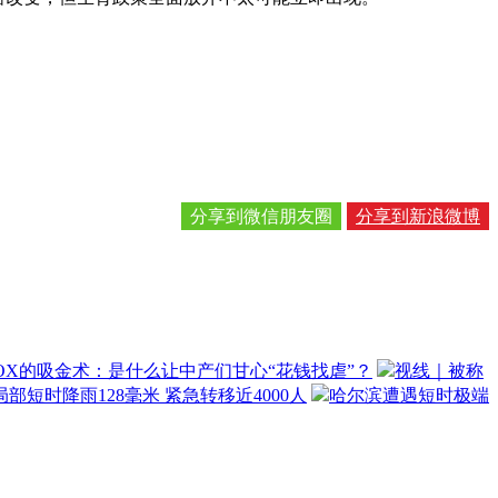
分享到微信朋友圈
分享到新浪微博
OX的吸金术：是什么让中产们甘心“花钱找虐”？
视线｜被称
部短时降雨128毫米 紧急转移近4000人
哈尔滨遭遇短时极端