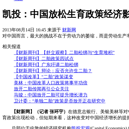
凯投：中国放松生育政策经济
2013年08月14日 16:45 来源于
财新网
对中国而言，最大的挑战不在于劳动力的萎缩，而是劳动生产
相关报道
【财新周刊】【舒立观察】二胎松绑与“生育堆积”
【财新周刊】二胎政策四试点
【财新周刊】广东吁请二胎松绑
【财新周刊】辩论：应否允许生二胎？
【中国改革】“二胎”政策谋变
美林：中国改革人口政策将事半功倍
放开二胎传闻再引公众关注
马骏：中国放开二胎可提升增长潜力
卫计委：“单独二胎”政策是否放开正在研究中
【财新网】（记者 张环宇）
在德意志银行、美银美林等对
育政策出现松动，但短期来看，这种改变对中国经济增长的提
总部位于伦敦的经济研究机构
凯投宏观
(Capital E