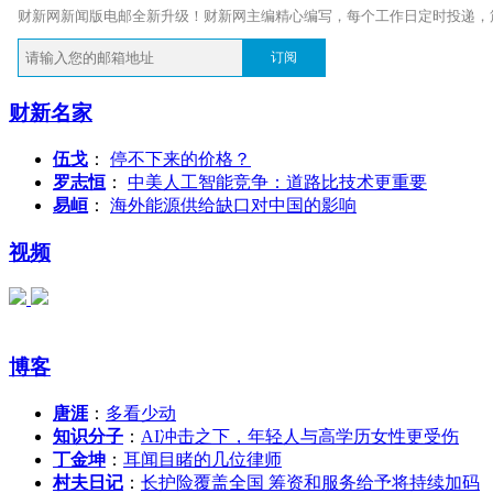
财新网新闻版电邮全新升级！财新网主编精心编写，每个工作日定时投递，
订阅
财新名家
伍戈
：
停不下来的价格？
罗志恒
：
中美人工智能竞争：道路比技术更重要
易峘
：
海外能源供给缺口对中国的影响
视频
博客
唐涯
：
多看少动
知识分子
：
AI冲击之下，年轻人与高学历女性更受伤
丁金坤
：
耳闻目睹的几位律师
村夫日记
：
长护险覆盖全国 筹资和服务给予将持续加码