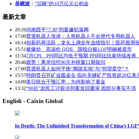
吴晓波
：
“沉睡”的10万亿元公积金
最新文章
20:26
河南西平“7.30”刑案嫌犯落网
17:00
普渡机器人张涛：人形机器人不会替代专用机器人
16:14
创新药再活跃，龙头上调全年业绩指引｜医药股周
15:51
被爆炒、高溢价 QDII、国投白银LOF明确被退市
11:34
7月CPI、PPI同比均低于预期 PPI同比结束持续改
20:46
观势｜离岸信托90天补税窗口期疑问
17:00
普渡机器人如何平衡“脚踏实地”与“仰望星空”？
15:57
特朗普召开矿业圆桌会 拟向关键矿产投资超20亿美元
14:09
美日联合干预汇率，为何影响了黄金
13:32
“90后”农民工讨薪涉刑案发回重审 因部分事实不清
English - Caixin Global
In Depth: The Unfinished Transformation of China’s LGF