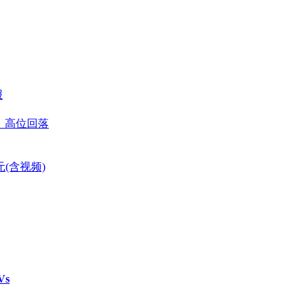
报
善、高位回落
(含视频)
Vs