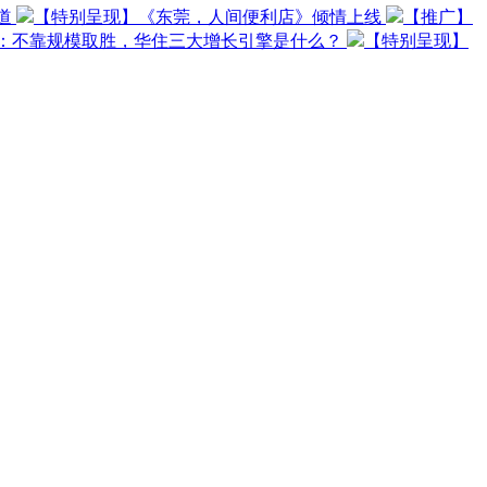
道
【特别呈现】《东莞，人间便利店》倾情上线
【推广】
O：不靠规模取胜，华住三大增长引擎是什么？
【特别呈现】