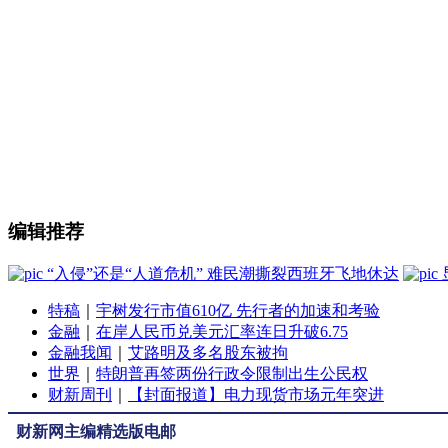
编辑推荐
“入侵”还是“人道危机” 难民潮撕裂西班牙飞地休达
特稿
｜
宇树发行市值610亿 先行者的加速和考验
金融
｜
在岸人民币兑美元汇率连日升破6.75
金融我闻
｜
艾路明及多名股东被拘
世界
｜
特朗普再签两份行政令限制出生公民权
财新周刊
｜
【封面报道】电力现货市场元年突进
财新网主编精选版电邮