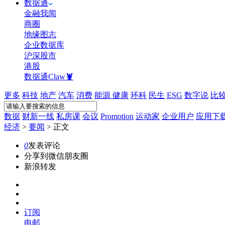
数据通
金融我闻
商圈
地缘图志
企业数据库
沪深股市
港股
数据通Claw🦞
更多
科技
地产
汽车
消费
能源
健康
环科
民生
ESG
数字说
比
数据
财新一线
私房课
会议
Promotion
运动家
企业用户
应用下
经济
>
要闻
>
正文
0
发表评论
分享到微信朋友圈
新浪转发
订阅
电邮