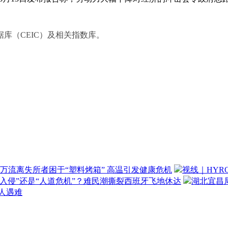
库（CEIC）及相关指数库。
万流离失所者困于“塑料烤箱” 高温引发健康危机
视线｜HYR
“入侵”还是“人道危机”？难民潮撕裂西班牙飞地休达
湖北宜昌局
3人遇难