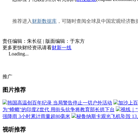
推荐进入
财新数据库
，可随时查阅全球及中国宏观经济数据
责任编辑：朱长征 | 版面编辑：于东方
更多更快财经资讯请看
财新一线
Loading...
推广
图片推荐
韩国高温创百年纪录 当局警告停止一切户外活动
加沙上百
为“蟑螂”的印度Z世代 用街头抗争将教育部长拱下台
视线｜
强降雨 3小时累计雨量超80毫米
秘鲁纳斯卡观光飞机坠毁 1
视听推荐