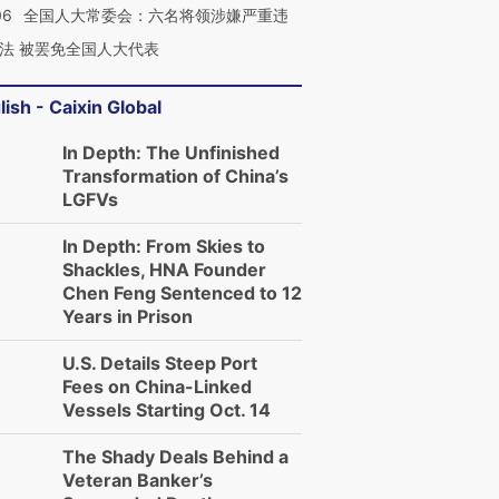
06
全国人大常委会：六名将领涉嫌严重违
法 被罢免全国人大代表
lish - Caixin Global
In Depth: The Unfinished
Transformation of China’s
LGFVs
In Depth: From Skies to
Shackles, HNA Founder
Chen Feng Sentenced to 12
Years in Prison
U.S. Details Steep Port
Fees on China-Linked
Vessels Starting Oct. 14
The Shady Deals Behind a
Veteran Banker’s