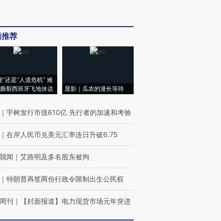
辑推荐
侵”还是“人道危机” 难
撕裂西班牙飞地休达
显影｜瓜农的漫长等待
｜
宇树发行市值610亿 先行者的加速和考验
｜
在岸人民币兑美元汇率连日升破6.75
我闻
｜
艾路明及多名股东被拘
｜
特朗普再签两份行政令限制出生公民权
周刊
｜
【封面报道】电力现货市场元年突进