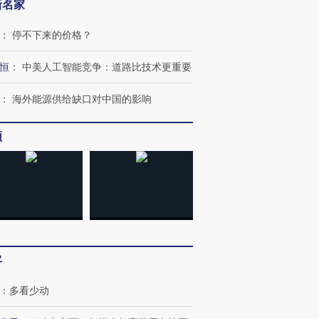
新名家
：
停不下来的价格？
恒
：
中美人工智能竞争：道路比技术更重要
：
海外能源供给缺口对中国的影响
频
跨国走私7万
视线｜被称为“蟑螂”的印
视线｜“入侵”还是“人道危
检体内含3种
度Z世代 用街头抗争将教
机”？难民潮撕裂西班牙
秘鲁纳斯
育部长拱下台
飞地休达
13人遇难
客
进第四届链博
【商旅对话】华住集团
技“链”接产
【特别呈现】寻找100种
CFO：不靠规模取胜，华
【特别呈
有意思的生活方式·第三对
住三大增长引擎是什么？
有意思的
：
多看少动