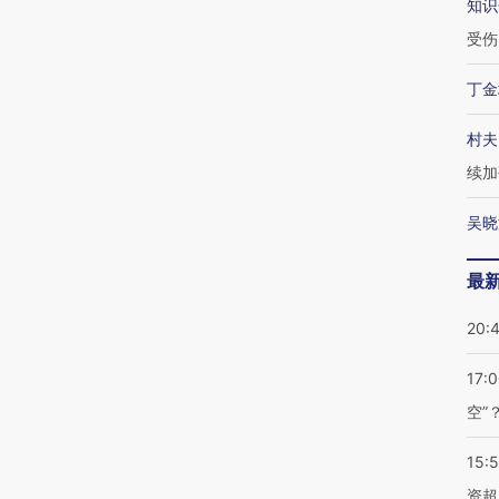
知识
受伤
丁金
村夫
续加
吴晓
最
20:
17:
空”
15:
资超