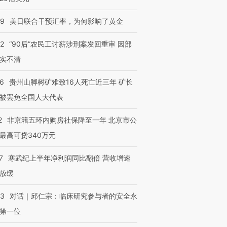
09
美日联合干预汇率，为何影响了黄金
32
“90后”农民工讨薪涉刑案发回重审 因部
实不清
36
贵州山脚树矿难致16人死亡近三年 矿长
被罢免全国人大代表
2
非京籍五环内购房社保降至一年 北京市公
最高可贷340万元
7
寒武纪上半年净利润同比翻倍 营收增速
放缓
53
对话｜邱仁宗：临床研究参与者的安全永
第一位