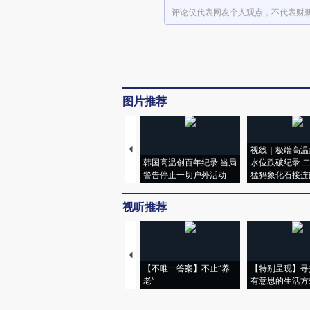
评论仅代表网友个人观点，不代表财
图片推荐
视线｜极端高温
韩国高温创百年纪录 当局
水位跌破纪录 
警告停止一切户外活动
猛犸象化石接连
视听推荐
【不唯一答案】不止“养
【特别呈现】寻
老”
有意思的生活方