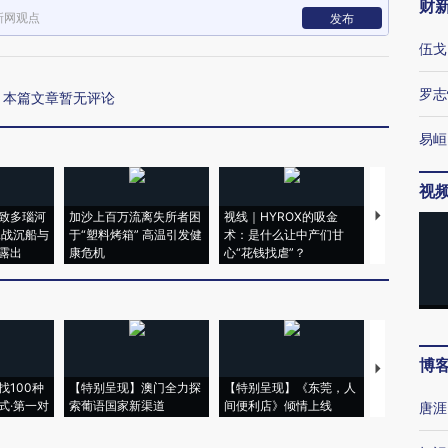
财
新网观点
发布
伍戈
罗志
本篇文章暂无评论
易峘
视
致多瑙河
加沙上百万流离失所者困
视线｜HYROX的吸金
马航飞行员
二战沉船与
于“塑料烤箱” 高温引发健
术：是什么让中产们甘
粒摇头丸 尿
露出
康危机
心“花钱找虐”？
毒品
博
【推广】走
找100种
【特别呈现】澳门全力探
【特别呈现】《东莞，人
会，让数智科
式·第一对
索葡语国家新渠道
间便利店》倾情上线
业
唐涯