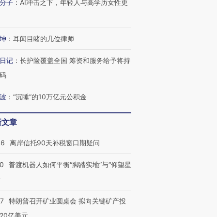
分子
：
AI冲击之下，年轻人与高学历女性更
坤
：
耳闻目睹的几位律师
日记
：
长护险覆盖全国 筹资和服务给予将持
码
波
：
“沉睡”的10万亿元公积金
新文章
46
离岸信托90天补税窗口期疑问
00
普渡机器人如何平衡“脚踏实地”与“仰望星
？
57
特朗普召开矿业圆桌会 拟向关键矿产投
20亿美元