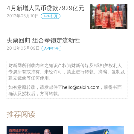
4月新增人民币贷款7929亿元
2013年05月10日
APP打开
央票回归 组合拳锁定流动性
2013年05月09日
APP打开
财新网所刊载内容之知识产权为财新传媒及/或相关权利人
专属所有或持有。未经许可，禁止进行转载、摘编、复制及
建立镜像等任何使用。
如有意愿转载，请发邮件至
hello@caixin.com
，获得书面
确认及授权后，方可转载。
推荐阅读