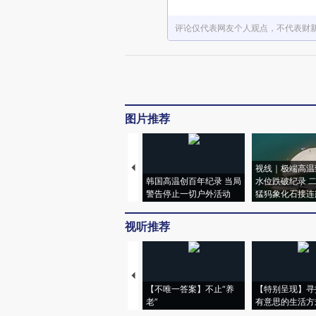
评论仅代表网友个人观点，不代表财
图片推荐
视线｜极端高温
韩国高温创百年纪录 当局
水位跌破纪录 
警告停止一切户外活动
猛犸象化石接连
视听推荐
【不唯一答案】不止“养
【特别呈现】寻
老”
有意思的生活方