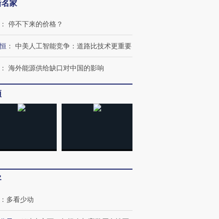
新名家
：
停不下来的价格？
恒
：
中美人工智能竞争：道路比技术更重要
：
海外能源供给缺口对中国的影响
频
跨国走私7万
视线｜被称为“蟑螂”的印
视线｜“入侵”还是“人道危
检体内含3种
度Z世代 用街头抗争将教
机”？难民潮撕裂西班牙
秘鲁纳斯
育部长拱下台
飞地休达
13人遇难
客
进第四届链博
【商旅对话】华住集团
：
多看少动
技“链”接产
【特别呈现】寻找100种
CFO：不靠规模取胜，华
【特别呈
有意思的生活方式·第三对
住三大增长引擎是什么？
有意思的