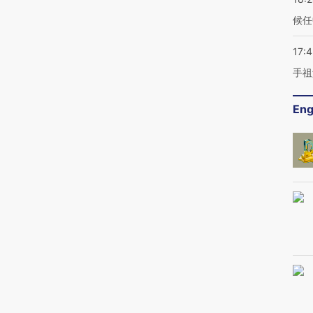
候任
17:
手祖
Eng