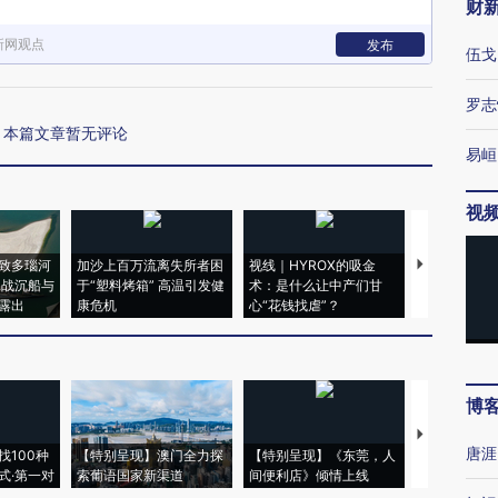
财
新网观点
发布
伍戈
罗志
本篇文章暂无评论
易峘
视
致多瑙河
加沙上百万流离失所者困
视线｜HYROX的吸金
马航飞行员
二战沉船与
于“塑料烤箱” 高温引发健
术：是什么让中产们甘
粒摇头丸 尿
露出
康危机
心“花钱找虐”？
毒品
博
【推广】走
唐涯
找100种
【特别呈现】澳门全力探
【特别呈现】《东莞，人
会，让数智科
式·第一对
索葡语国家新渠道
间便利店》倾情上线
业