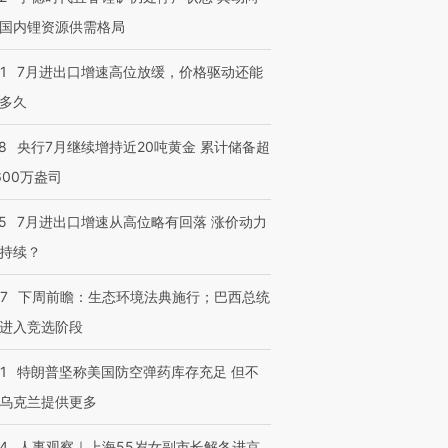
国内锂资源供需格局
1
7月进出口增速高位放缓，价格驱动还能
多久
8
央行7月继续增持近20吨黄金 累计储备超
600万盎司
5
7月进出口增速从高位略有回落 涨价动力
持续？
07
下周前瞻：生态环境法典施行；巴西总统
进入竞选阶段
1
特朗普坚称美国防空弹药库存充足 但不
乌克兰提供更多
24
人事观察｜上海55岁女副市长解冬进京