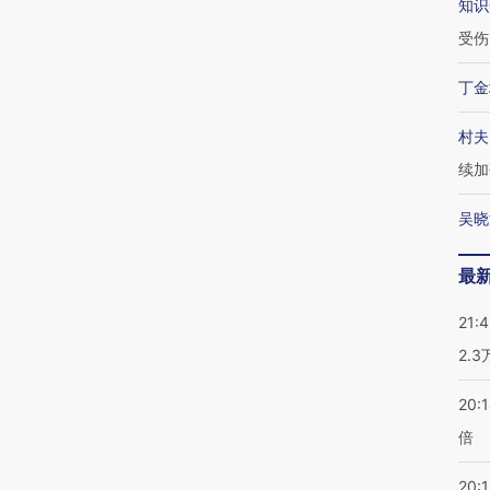
知识
受伤
丁金
村夫
续加
吴晓
最
21:
2.
20:
倍
20:1