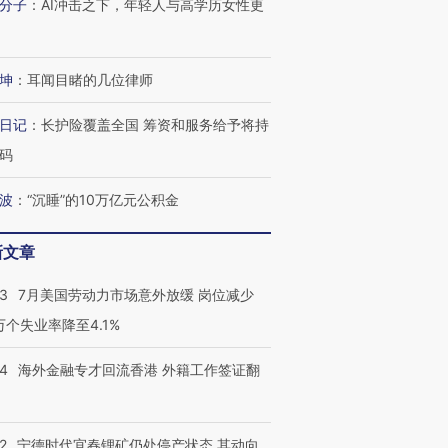
分子
：
AI冲击之下，年轻人与高学历女性更
坤
：
耳闻目睹的几位律师
日记
：
长护险覆盖全国 筹资和服务给予将持
码
波
：
“沉睡”的10万亿元公积金
新文章
43
7月美国劳动力市场意外放缓 岗位减少
3万个失业率降至4.1%
14
海外金融专才回流香港 外籍工作签证翻
2
宁德时代宜春锂矿仍处停产状态 其动向