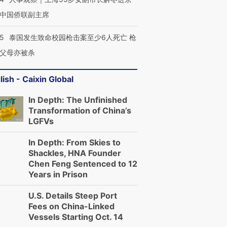
中国侨联副主席
45
泰国发生致命校园枪击案至少6人死亡 枪
父母亦被杀
lish - Caixin Global
In Depth: The Unfinished
Transformation of China’s
LGFVs
In Depth: From Skies to
Shackles, HNA Founder
Chen Feng Sentenced to 12
Years in Prison
U.S. Details Steep Port
Fees on China-Linked
Vessels Starting Oct. 14