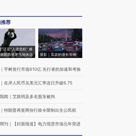
辑推荐
侵”还是“人道危机” 难
撕裂西班牙飞地休达
显影｜瓜农的漫长等待
｜
宇树发行市值610亿 先行者的加速和考验
｜
在岸人民币兑美元汇率连日升破6.75
我闻
｜
艾路明及多名股东被拘
｜
特朗普再签两份行政令限制出生公民权
周刊
｜
【封面报道】电力现货市场元年突进