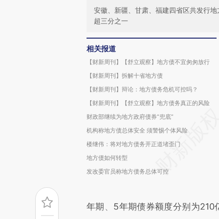
安徽、新疆、甘肃、福建四省区共发行地
超三分之一
相关报道
【财新周刊】【舒立观察】地方债不宜匆匆放行
【财新周刊】拆解十省地方债
【财新周刊】辩论：地方债务危机可控吗？
【财新周刊】【舒立观察】地方债务真正的风险
财政部继续为地方政府债券“兜底”
机构称地方债总体安全 须警惕个体风险
楼继伟：将对地方债务开正道堵歪门
地方债如何转型
发改委官员称地方债务总体可控
年期、5年期债券额度分别为210