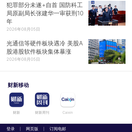
犯罪部分未遂+自首 国防科工
局原副局长张建华一审获刑10
年
2026年08月05日
光通信等硬件板块遇冷 美股A
股港股软件板块集体暴涨
2026年08月05日
财新移动
财新
财新周刊
Caixin
登录
网页版
订阅电邮
|
|