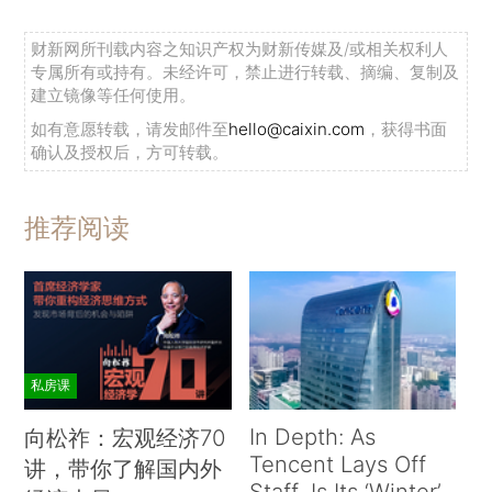
财新网所刊载内容之知识产权为财新传媒及/或相关权利人
专属所有或持有。未经许可，禁止进行转载、摘编、复制及
建立镜像等任何使用。
如有意愿转载，请发邮件至
hello@caixin.com
，获得书面
确认及授权后，方可转载。
推荐阅读
私房课
In Depth: As
向松祚：宏观经济70
Tencent Lays Off
讲，带你了解国内外
Staff, Is Its ‘Winter’