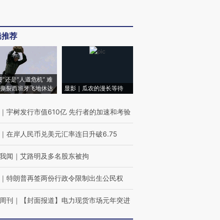
辑推荐
侵”还是“人道危机” 难
撕裂西班牙飞地休达
显影｜瓜农的漫长等待
｜
宇树发行市值610亿 先行者的加速和考验
｜
在岸人民币兑美元汇率连日升破6.75
我闻
｜
艾路明及多名股东被拘
｜
特朗普再签两份行政令限制出生公民权
周刊
｜
【封面报道】电力现货市场元年突进