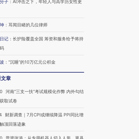
分子
：
AI冲击之下，年轻人与高学历女性更
进第四届链博
【商旅对话】华住集团
技“链”接产
【特别呈现】寻找100种
CFO：不靠规模取胜，华
【特别呈
坤
：
耳闻目睹的几位律师
有意思的生活方式·第三对
住三大增长引擎是什么？
有意思的
日记
：
长护险覆盖全国 筹资和服务给予将持
码
波
：
“沉睡”的10万亿元公积金
新文章
40
河南“三支一扶”考试规模化作弊 内外勾结
获取试卷
4
财新调查｜7月CPI或继续降温 PPI同比增
触顶回落迹象
00
普渡张涛：从专用机器人切入人形，更具