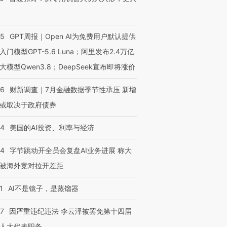
55
GPT周报｜Open AI为免费用户默认提供
入门模型GPT-5.6 Luna；阿里发布2.4万亿
大模型Qwen3.8；DeepSeek宣布即将涨价
46
财新调查｜7月金融数据季节性承压 新增
或取决于政府债券
44
美国的AI投资、利率与经济
44
字节跳动开全员会复盘AI业务进展 称大
被海外竞对拉开差距
1
AI不是镜子，是蒸馏器
07
因严重违纪违法 李云泽被罢免第十四届
人大代表职务