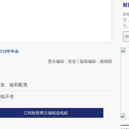
财
财
写
引
013年年会
责任编辑：贺信 | 版面编辑：路炳阳
分发、输和配售
主线不变
订阅财新网主编精选电邮