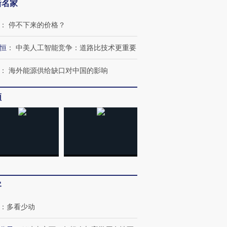
新名家
：
停不下来的价格？
恒
：
中美人工智能竞争：道路比技术更重要
：
海外能源供给缺口对中国的影响
频
跨国走私7万
视线｜被称为“蟑螂”的印
视线｜“入侵”还是“人道危
检体内含3种
客
度Z世代 用街头抗争将教
机”？难民潮撕裂西班牙
秘鲁纳斯
育部长拱下台
飞地休达
13人遇难
：
多看少动