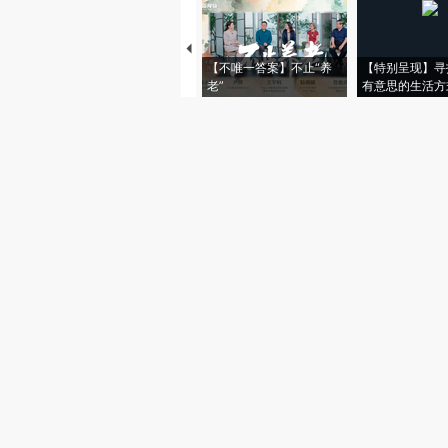
【不唯一答案】不止“养
【特别呈现】寻
老”
有意思的生活方