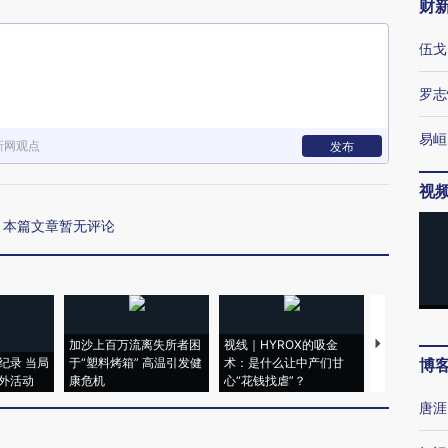
财
伍戈
罗志
易峘
新网观点
发布
视
本篇文章暂无评论
加沙上百万流离失所者困
视线｜HYROX的吸金
马航飞行员
纪录 当局
于“塑料烤箱” 高温引发健
术：是什么让中产们甘
粒摇头丸 尿
博
外活动
康危机
心“花钱找虐”？
毒品
唐涯