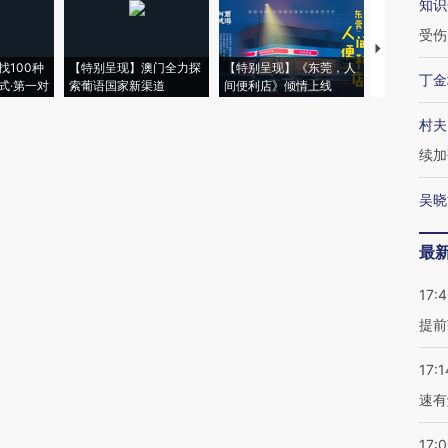
知识
受伤
【推广】走
找100种
【特别呈现】澳门全力探
【特别呈现】《东莞，人
会，让数智科
丁金
式·第一对
索葡语国家新渠道
间便利店》倾情上线
业
村夫
续加
吴晓
最
17:
提前
17:1
速有
17: