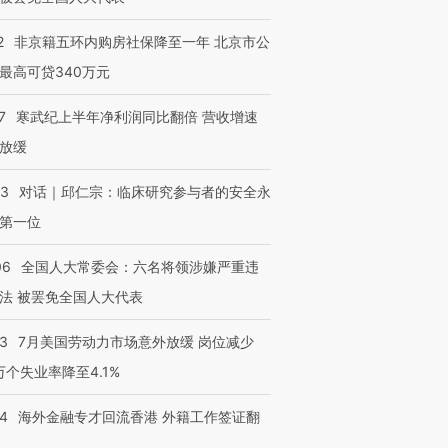
2
非京籍五环内购房社保降至一年 北京市公
最高可贷340万元
7
寒武纪上半年净利润同比翻倍 营收增速
放缓
53
对话｜邱仁宗：临床研究参与者的安全永
第一位
06
全国人大常委会：六名将领涉嫌严重违
法 被罢免全国人大代表
43
7月美国劳动力市场意外放缓 岗位减少
3万个失业率降至4.1%
14
海外金融专才回流香港 外籍工作签证翻