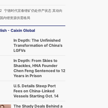
2
宁德时代宜春锂矿仍处停产状态 其动向
国内锂资源供需格局
lish - Caixin Global
In Depth: The Unfinished
Transformation of China’s
LGFVs
In Depth: From Skies to
Shackles, HNA Founder
Chen Feng Sentenced to 12
Years in Prison
U.S. Details Steep Port
Fees on China-Linked
Vessels Starting Oct. 14
The Shady Deals Behind a