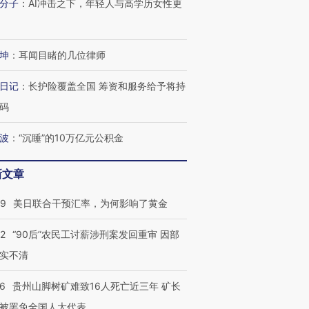
分子
：
AI冲击之下，年轻人与高学历女性更
进第四届链博
【商旅对话】华住集团
技“链”接产
【特别呈现】寻找100种
CFO：不靠规模取胜，华
【特别呈
有意思的生活方式·第三对
住三大增长引擎是什么？
有意思的
坤
：
耳闻目睹的几位律师
日记
：
长护险覆盖全国 筹资和服务给予将持
码
波
：
“沉睡”的10万亿元公积金
新文章
09
美日联合干预汇率，为何影响了黄金
32
“90后”农民工讨薪涉刑案发回重审 因部
实不清
36
贵州山脚树矿难致16人死亡近三年 矿长
被罢免全国人大代表