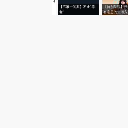
【不唯一答案】不止“养
【特别呈现】寻
老”
有意思的生活方