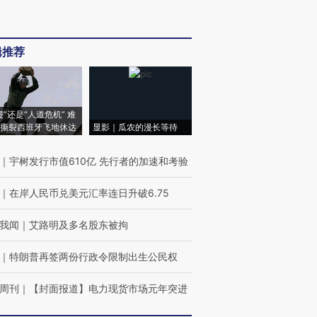
辑推荐
侵”还是“人道危机” 难
撕裂西班牙飞地休达
显影｜瓜农的漫长等待
｜
宇树发行市值610亿 先行者的加速和考验
｜
在岸人民币兑美元汇率连日升破6.75
我闻
｜
艾路明及多名股东被拘
｜
特朗普再签两份行政令限制出生公民权
周刊
｜
【封面报道】电力现货市场元年突进