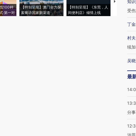
知识
【推广】走
找100种
【特别呈现】澳门全力探
【特别呈现】《东莞，人
会，让数智科
受伤
式·第一对
索葡语国家新渠道
间便利店》倾情上线
业
丁金
村夫
续加
吴晓
最
14:
13:
分事
12:
涉罪