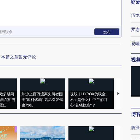
财
伍戈
罗志
新网观点
发布
易峘
本篇文章暂无评论
视
致多瑙河
加沙上百万流离失所者困
视线｜HYROX的吸金
马航飞行员
二战沉船与
于“塑料烤箱” 高温引发健
术：是什么让中产们甘
粒摇头丸 尿
露出
康危机
心“花钱找虐”？
毒品
博
唐涯