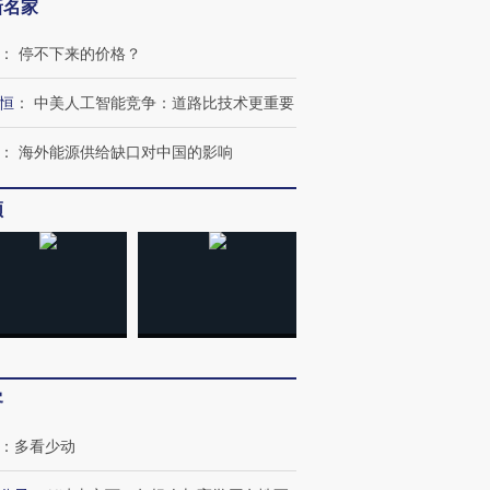
新名家
：
停不下来的价格？
恒
：
中美人工智能竞争：道路比技术更重要
：
海外能源供给缺口对中国的影响
频
跨国走私7万
视线｜被称为“蟑螂”的印
视线｜“入侵”还是“人道危
检体内含3种
度Z世代 用街头抗争将教
机”？难民潮撕裂西班牙
秘鲁纳斯
育部长拱下台
飞地休达
13人遇难
客
：
多看少动