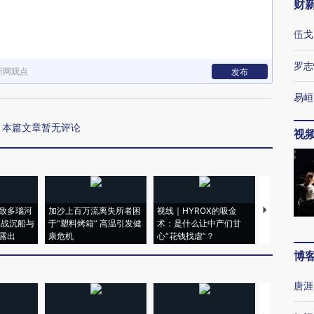
财
伍戈
罗志
新网观点
发布
易峘
本篇文章暂无评论
视
致多瑙河
加沙上百万流离失所者困
视线｜HYROX的吸金
马航飞行员
二战沉船与
于“塑料烤箱” 高温引发健
术：是什么让中产们甘
粒摇头丸 尿
露出
康危机
心“花钱找虐”？
毒品
博
唐涯