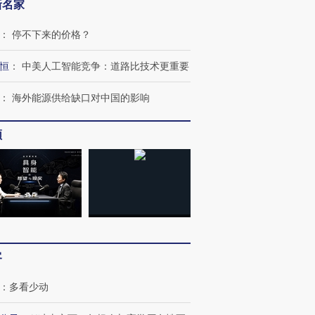
新名家
：
停不下来的价格？
恒
：
中美人工智能竞争：道路比技术更重要
：
海外能源供给缺口对中国的影响
频
跨国走私7万
视线｜被称为“蟑螂”的印
视线｜“入侵”还是“人道危
检体内含3种
度Z世代 用街头抗争将教
机”？难民潮撕裂西班牙
秘鲁纳斯
育部长拱下台
飞地休达
13人遇难
客
：
多看少动