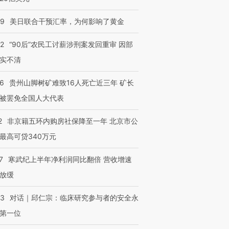
09
美日联合干预汇率，为何影响了黄金
32
“90后”农民工讨薪涉刑案发回重审 因部
实不清
36
贵州山脚树矿难致16人死亡近三年 矿长
被罢免全国人大代表
2
非京籍五环内购房社保降至一年 北京市公
最高可贷340万元
7
寒武纪上半年净利润同比翻倍 营收增速
放缓
53
对话｜邱仁宗：临床研究参与者的安全永
第一位