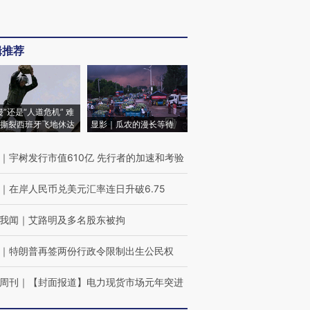
辑推荐
侵”还是“人道危机” 难
撕裂西班牙飞地休达
显影｜瓜农的漫长等待
｜
宇树发行市值610亿 先行者的加速和考验
｜
在岸人民币兑美元汇率连日升破6.75
我闻
｜
艾路明及多名股东被拘
｜
特朗普再签两份行政令限制出生公民权
周刊
｜
【封面报道】电力现货市场元年突进