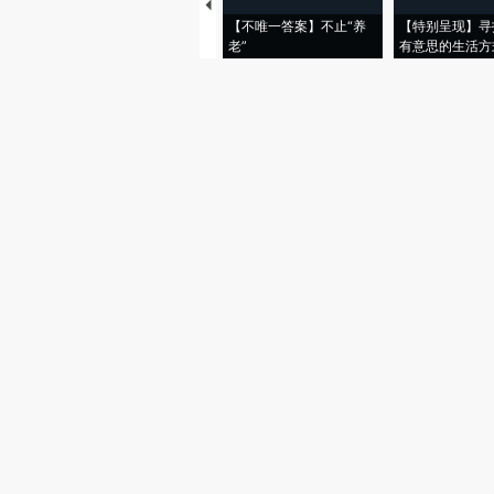
【不唯一答案】不止“养
【特别呈现】寻
老”
有意思的生活方