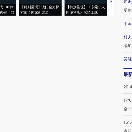
知识
【推广】走
找100种
【特别呈现】澳门全力探
【特别呈现】《东莞，人
会，让数智科
受伤
式·第一对
索葡语国家新渠道
间便利店》倾情上线
业
丁金
村夫
续加
吴晓
最
20:
17:
空”
15:
资超