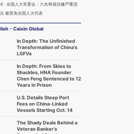
06
全国人大常委会：六名将领涉嫌严重违
法 被罢免全国人大代表
lish - Caixin Global
In Depth: The Unfinished
Transformation of China’s
LGFVs
In Depth: From Skies to
Shackles, HNA Founder
Chen Feng Sentenced to 12
Years in Prison
U.S. Details Steep Port
Fees on China-Linked
Vessels Starting Oct. 14
The Shady Deals Behind a
Veteran Banker’s