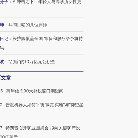
分子
：
AI冲击之下，年轻人与高学历女性更
进第四届链博
【商旅对话】华住集团
技“链”接产
【特别呈现】寻找100种
CFO：不靠规模取胜，华
【特别呈
有意思的生活方式·第三对
住三大增长引擎是什么？
有意思的
坤
：
耳闻目睹的几位律师
日记
：
长护险覆盖全国 筹资和服务给予将持
码
波
：
“沉睡”的10万亿元公积金
新文章
46
离岸信托90天补税窗口期疑问
00
普渡机器人如何平衡“脚踏实地”与“仰望星
？
57
特朗普召开矿业圆桌会 拟向关键矿产投
20亿美元