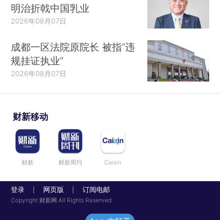
明治折戟中国乳业
2026年08月07日
成都一区法院原院长 被指“违
规挂证执业”
2026年08月07日
财新移动
财新
财新周刊
Caixin
登录
网页版
订阅电邮
|
|
Copyright 财新网 All Rights Reserved