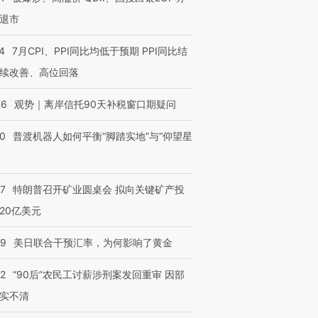
退市
4
7月CPI、PPI同比均低于预期 PPI同比结
续改善、高位回落
46
观势｜离岸信托90天补税窗口期疑问
00
普渡机器人如何平衡“脚踏实地”与“仰望星
？
57
特朗普召开矿业圆桌会 拟向关键矿产投
20亿美元
09
美日联合干预汇率，为何影响了黄金
32
“90后”农民工讨薪涉刑案发回重审 因部
实不清