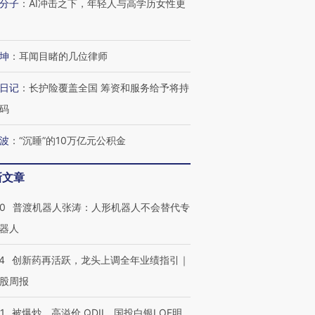
分子
：
AI冲击之下，年轻人与高学历女性更
进第四届链博
【商旅对话】华住集团
技“链”接产
【特别呈现】寻找100种
CFO：不靠规模取胜，华
【特别呈
有意思的生活方式·第三对
住三大增长引擎是什么？
有意思的
坤
：
耳闻目睹的几位律师
日记
：
长护险覆盖全国 筹资和服务给予将持
码
波
：
“沉睡”的10万亿元公积金
新文章
00
普渡机器人张涛：人形机器人不会替代专
器人
4
创新药再活跃，龙头上调全年业绩指引｜
股周报
1
被爆炒、高溢价 QDII、国投白银LOF明