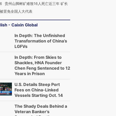
36
贵州山脚树矿难致16人死亡近三年 矿长
被罢免全国人大代表
lish - Caixin Global
In Depth: The Unfinished
Transformation of China’s
LGFVs
In Depth: From Skies to
Shackles, HNA Founder
Chen Feng Sentenced to 12
Years in Prison
U.S. Details Steep Port
Fees on China-Linked
Vessels Starting Oct. 14
The Shady Deals Behind a
Veteran Banker’s