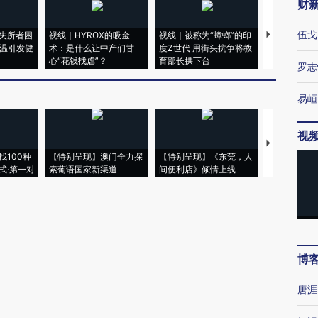
财
伍戈
罗志
新网观点
发布
易峘
视
本篇文章暂无评论
失所者困
视线｜HYROX的吸金
视线｜被称为“蟑螂”的印
视线｜“入侵
高温引发健
术：是什么让中产们甘
度Z世代 用街头抗争将教
机”？难民潮
心“花钱找虐”？
育部长拱下台
飞地休达
博
唐涯