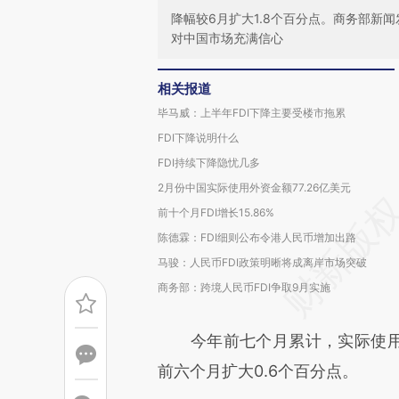
降幅较6月扩大1.8个百分点。商务部新
对中国市场充满信心
相关报道
毕马威：上半年FDI下降主要受楼市拖累
FDI下降说明什么
FDI持续下降隐忧几多
2月份中国实际使用外资金额77.26亿美元
前十个月FDI增长15.86%
陈德霖：FDI细则公布令港人民币增加出路
马骏：人民币FDI政策明晰将成离岸市场突破
商务部：跨境人民币FDI争取9月实施
今年前七个月累计，实际使用外资
前六个月扩大0.6个百分点。