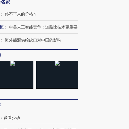
新名家
：
停不下来的价格？
恒
：
中美人工智能竞争：道路比技术更重要
：
海外能源供给缺口对中国的影响
频
”还是“人道危
湖北宜昌局部短时降雨
哈尔滨遭遇短时极端强降
撕裂西班牙
128毫米 紧急转移近
雨 3小时累计雨量超80毫
秘鲁纳斯
4000人
米
13人遇难
客
：
多看少动