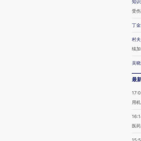
知识
【推广】走
受伤
找100种
【特别呈现】澳门全力探
【特别呈现】《东莞，人
会，让数智科
式·第一对
索葡语国家新渠道
间便利店》倾情上线
业
丁金
村夫
续加
吴晓
最
17:
用机
16:1
医药
15:5