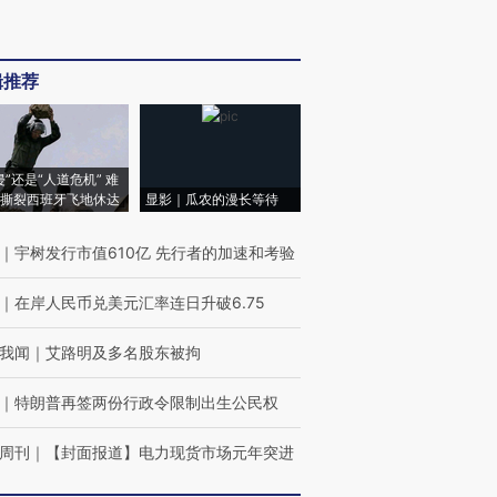
辑推荐
侵”还是“人道危机” 难
撕裂西班牙飞地休达
显影｜瓜农的漫长等待
｜
宇树发行市值610亿 先行者的加速和考验
｜
在岸人民币兑美元汇率连日升破6.75
我闻
｜
艾路明及多名股东被拘
｜
特朗普再签两份行政令限制出生公民权
周刊
｜
【封面报道】电力现货市场元年突进