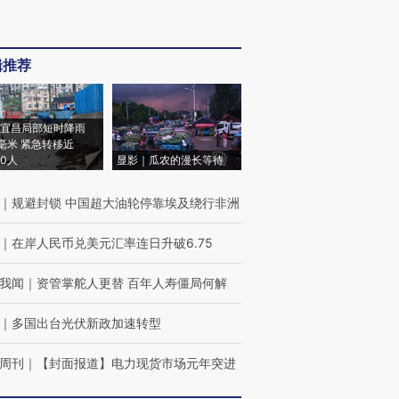
辑推荐
宜昌局部短时降雨
8毫米 紧急转移近
00人
显影｜瓜农的漫长等待
｜
规避封锁 中国超大油轮停靠埃及绕行非洲
｜
在岸人民币兑美元汇率连日升破6.75
我闻
｜
资管掌舵人更替 百年人寿僵局何解
｜
多国出台光伏新政加速转型
周刊
｜
【封面报道】电力现货市场元年突进