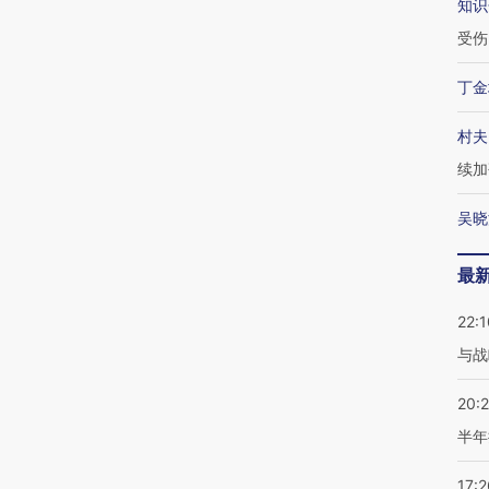
知识
受伤
丁金
村夫
续加
吴晓
最
22:1
与战
20:
半年
17:2