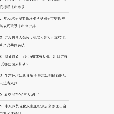
商标后退出市场
6
电动汽车需求高涨驱动澳洲车市增长 中
牌表现强劲｜出海·汽车
00
普渡机器人张涛：机器人规模化靠技术、
和产品共同突破
56
财新调查｜7月消费或有反弹、出口维持
 受哪些因素带动？
42
生态环境法典将施行 最高法明确新旧法
与追责规则
0
看空消费的“三大误区”
59
中东局势催化东南亚能源焦虑 多国出台
新政加速转型