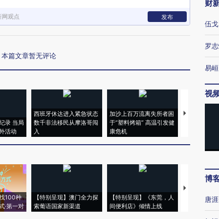
财
新网观点
发布
伍戈
罗志
本篇文章暂无评论
易峘
视
西班牙休达进入紧急状态
加沙上百万流离失所者困
视线｜HYR
纪录 当局
数千非法移民从摩洛哥闯
于“塑料烤箱” 高温引发健
术：是什么
外活动
入
康危机
心“花钱找虐
博
【推广】走
找100种
【特别呈现】澳门全力探
【特别呈现】《东莞，人
会，让数智科
唐涯
式·第一对
索葡语国家新渠道
间便利店》倾情上线
业