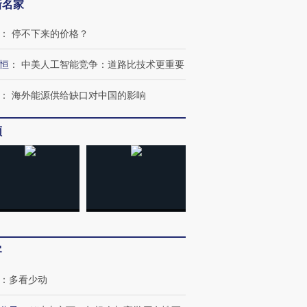
新名家
：
停不下来的价格？
恒
：
中美人工智能竞争：道路比技术更重要
：
海外能源供给缺口对中国的影响
频
OX的吸金
马航飞行员跨国走私7万
视线｜被称为“蟑螂”的印
让中产们甘
粒摇头丸 尿检体内含3种
度Z世代 用街头抗争将教
秘鲁纳斯
”？
毒品
育部长拱下台
13人遇难
客
进第四届链博
【商旅对话】华住集团
技“链”接产
【特别呈现】寻找100种
CFO：不靠规模取胜，华
【特别呈
：
多看少动
有意思的生活方式·第三对
住三大增长引擎是什么？
有意思的