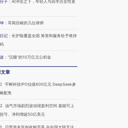
分子
：
AI冲击之下，年轻人与高学历女性更
坤
：
耳闻目睹的几位律师
日记
：
长护险覆盖全国 筹资和服务给予将持
码
波
：
“沉睡”的10万亿元公积金
新文章
0
宇树科技IPO估值600亿元 DeepSeek参
略配售
22
油气市场剧烈波动现套利空间 嘉能可上
扭亏、净利增超50亿美元
6
贝恩资本宣布收购贡茶 在中国大陆无法