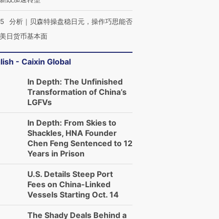
05
分析｜贝森特操盘稳日元，操作巧思能否
美日货币基本面
lish - Caixin Global
In Depth: The Unfinished
Transformation of China’s
LGFVs
In Depth: From Skies to
Shackles, HNA Founder
Chen Feng Sentenced to 12
Years in Prison
U.S. Details Steep Port
Fees on China-Linked
Vessels Starting Oct. 14
The Shady Deals Behind a