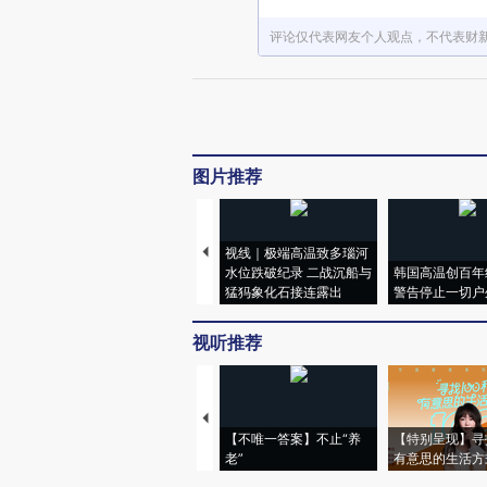
评论仅代表网友个人观点，不代表财
图片推荐
视线｜极端高温致多瑙河
水位跌破纪录 二战沉船与
韩国高温创百年
猛犸象化石接连露出
警告停止一切户
视听推荐
【不唯一答案】不止“养
【特别呈现】寻
老”
有意思的生活方