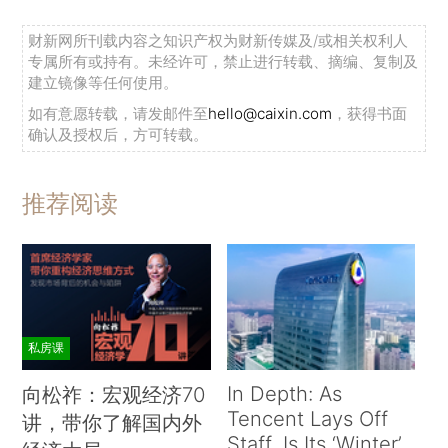
财新网所刊载内容之知识产权为财新传媒及/或相关权利人
专属所有或持有。未经许可，禁止进行转载、摘编、复制及
建立镜像等任何使用。
如有意愿转载，请发邮件至
hello@caixin.com
，获得书面
确认及授权后，方可转载。
推荐阅读
私房课
In Depth: As
向松祚：宏观经济70
Tencent Lays Off
讲，带你了解国内外
Staff, Is Its ‘Winter’