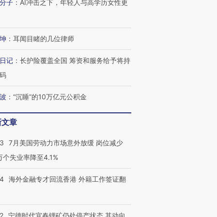
分子
：
AI冲击之下，年轻人与高学历女性更
有意思的生活方式·第三对
住三大增长引擎是什么？
有意思的
坤
：
耳闻目睹的几位律师
日记
：
长护险覆盖全国 筹资和服务给予将持
码
波
：
“沉睡”的10万亿元公积金
新文章
43
7月美国劳动力市场意外放缓 岗位减少
3万个失业率降至4.1%
14
海外金融专才回流香港 外籍工作签证翻
2
宁德时代宜春锂矿仍处停产状态 其动向