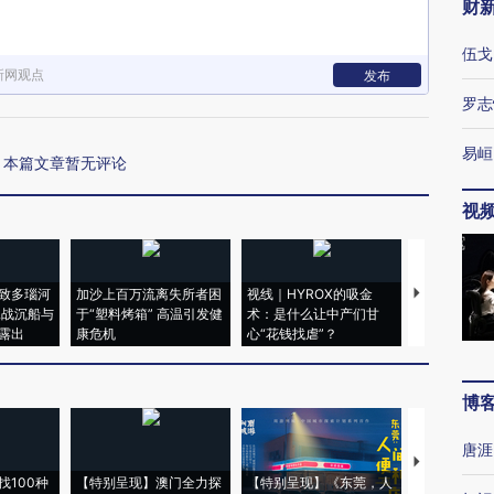
财
伍戈
新网观点
发布
罗志
易峘
本篇文章暂无评论
视
致多瑙河
加沙上百万流离失所者困
视线｜HYROX的吸金
马航飞行员
二战沉船与
于“塑料烤箱” 高温引发健
术：是什么让中产们甘
粒摇头丸 尿
露出
康危机
心“花钱找虐”？
毒品
博
唐涯
【推广】走
找100种
【特别呈现】澳门全力探
【特别呈现】《东莞，人
会，让数智科