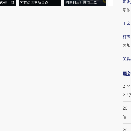
知识
式·第一对
索葡语国家新渠道
间便利店》倾情上线
业
受伤
丁金
村夫
续加
吴晓
最
21:
2.
20:
倍
20:1