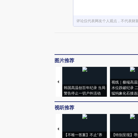
评论仅代表网友个人观点，不代表财
图片推荐
视线｜极端高温
韩国高温创百年纪录 当局
水位跌破纪录 
警告停止一切户外活动
猛犸象化石接连
视听推荐
【不唯一答案】不止“养
【特别呈现】寻