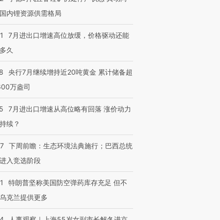
国内锂资源供需格局
1
7月进出口增速高位放缓，价格驱动还能
多久
8
央行7月继续增持近20吨黄金 累计储备超
600万盎司
5
7月进出口增速从高位略有回落 涨价动力
持续？
07
下周前瞻：生态环境法典施行；巴西总统
进入竞选阶段
1
特朗普坚称美国防空弹药库存充足 但不
乌克兰提供更多
24
人事观察｜上海55岁女副市长解冬进京