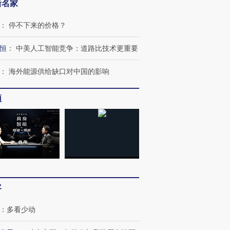
新名家
：
停不下来的价格？
恒
：
中美人工智能竞争：道路比技术更重要
：
海外能源供给缺口对中国的影响
频
跨国走私7万
视线｜被称为“蟑螂”的印
视线｜“入侵”还是“人道危
检体内含3种
度Z世代 用街头抗争将教
机”？难民潮撕裂西班牙
秘鲁纳斯
育部长拱下台
飞地休达
13人遇难
客
：
多看少动
进第四届链博
【商旅对话】华住集团
技“链”接产
【特别呈现】寻找100种
CFO：不靠规模取胜，华
【特别呈