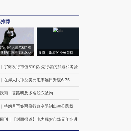
辑推荐
侵”还是“人道危机” 难
撕裂西班牙飞地休达
显影｜瓜农的漫长等待
｜
宇树发行市值610亿 先行者的加速和考验
｜
在岸人民币兑美元汇率连日升破6.75
我闻
｜
艾路明及多名股东被拘
｜
特朗普再签两份行政令限制出生公民权
周刊
｜
【封面报道】电力现货市场元年突进