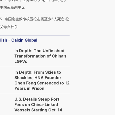
中国侨联副主席
45
泰国发生致命校园枪击案至少6人死亡 枪
父母亦被杀
lish - Caixin Global
In Depth: The Unfinished
Transformation of China’s
LGFVs
In Depth: From Skies to
Shackles, HNA Founder
Chen Feng Sentenced to 12
Years in Prison
U.S. Details Steep Port
Fees on China-Linked
Vessels Starting Oct. 14