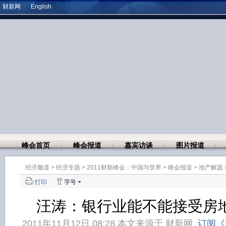
财新网
English
峰会首页
峰会报道
嘉宾访谈
图片报道
经济频道
>
经济专题
>
2011财新峰会：中国与世界
>
峰会报道
>
地产解题
打印
字号
汪涛：银行业能不能接受房地
2011年11月12日 08:28 本文来源于
财新网
订阅《