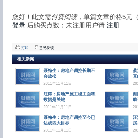
您好！此文需
付费阅读
，单篇文章价格5元
登录
后购买点数；未注册用户请
注册
打印
意见反馈
相关新闻
聂梅生：房地产调控长期不
蔡
会放松
真
2011年11月11日
20
汪涛：房地产施工竣工面积
谢
数据是关键
助
2011年11月11日
20
聂梅生：房地产调控至今已
汪
达成四大目标
房
2011年11月11日
20