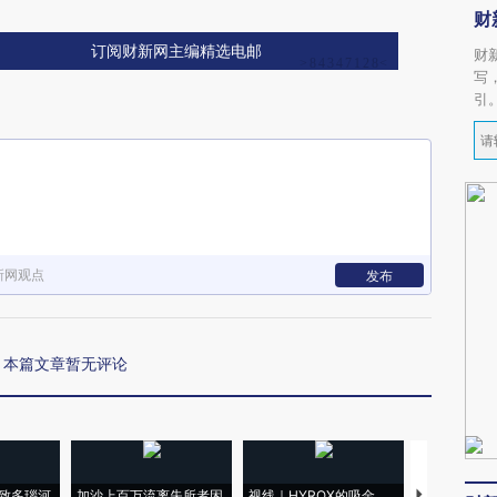
财
订阅财新网主编精选电邮
财
写
引
新网观点
发布
本篇文章暂无评论
致多瑙河
加沙上百万流离失所者困
视线｜HYROX的吸金
马航飞行员