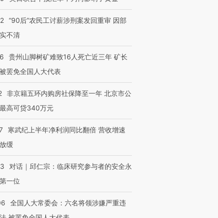
32
“90后”农民工讨薪涉刑案发回重审 因部
实不清
36
贵州山脚树矿难致16人死亡近三年 矿长
被罢免全国人大代表
2
非京籍五环内购房社保降至一年 北京市公
最高可贷340万元
7
寒武纪上半年净利润同比翻倍 营收增速
放缓
53
对话｜邱仁宗：临床研究参与者的安全永
第一位
06
全国人大常委会：六名将领涉嫌严重违
法 被罢免全国人大代表