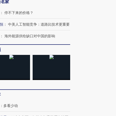
新名家
检体内含3种
度Z世代 用街头抗争将教
机”？难民潮撕裂西班牙
秘鲁纳斯
育部长拱下台
飞地休达
13人遇难
：
停不下来的价格？
恒
：
中美人工智能竞争：道路比技术更重要
：
海外能源供给缺口对中国的影响
进第四届链博
【商旅对话】华住集团
技“链”接产
【特别呈现】寻找100种
CFO：不靠规模取胜，华
【特别呈
有意思的生活方式·第三对
住三大增长引擎是什么？
有意思的
频
客
：
多看少动