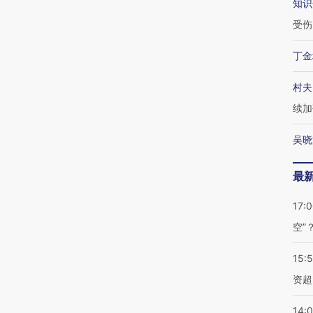
知识
受伤
丁金
村夫
续加
吴晓
最
17:
空”
15:
资超
14: