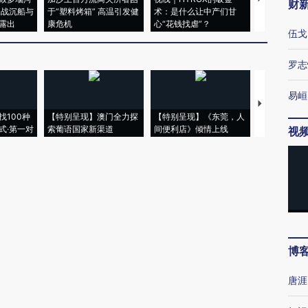
财
二战沉船与
于“塑料烤箱” 高温引发健
术：是什么让中产们甘
粒摇头丸 尿
露出
康危机
心“花钱找虐”？
毒品
伍戈
罗志
易峘
【推广】走
找100种
【特别呈现】澳门全力探
【特别呈现】《东莞，人
会，让数智科
式·第一对
索葡语国家新渠道
间便利店》倾情上线
业
视
博
唐涯