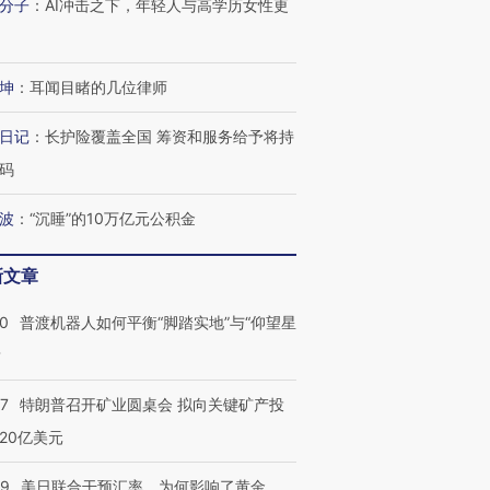
分子
：
AI冲击之下，年轻人与高学历女性更
坤
：
耳闻目睹的几位律师
日记
：
长护险覆盖全国 筹资和服务给予将持
码
波
：
“沉睡”的10万亿元公积金
新文章
00
普渡机器人如何平衡“脚踏实地”与“仰望星
？
57
特朗普召开矿业圆桌会 拟向关键矿产投
20亿美元
09
美日联合干预汇率，为何影响了黄金