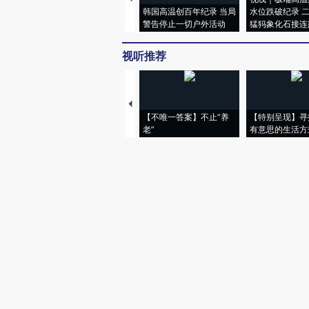
韩国高温创百年纪录 当局
水位跌破纪录 
警告停止一切户外活动
猛犸象化石接连
视听推荐
【不唯一答案】不止“养
【特别呈现】寻
老”
有意思的生活方