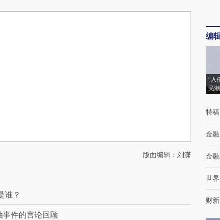
编
“入
民潮
特稿
金融
版面编辑：刘潇
金融
世界
是谁？
财新
油事件的言论回顾