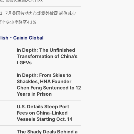
43
7月美国劳动力市场意外放缓 岗位减少
3万个失业率降至4.1%
lish - Caixin Global
In Depth: The Unfinished
Transformation of China’s
LGFVs
In Depth: From Skies to
Shackles, HNA Founder
Chen Feng Sentenced to 12
Years in Prison
U.S. Details Steep Port
Fees on China-Linked
Vessels Starting Oct. 14
The Shady Deals Behind a