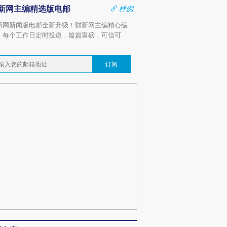
新网主编精选版电邮
样例
新网新闻版电邮全新升级！财新网主编精心编
，每个工作日定时投递，篇篇重磅，可信可
。
订阅
跨国走私7万
视线｜被称为“蟑螂”的印
视线｜“入侵”还是“人道危