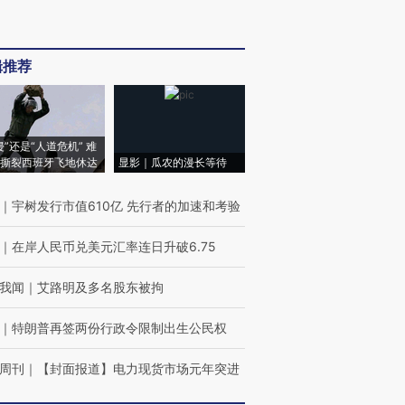
辑推荐
侵”还是“人道危机” 难
撕裂西班牙飞地休达
显影｜瓜农的漫长等待
｜
宇树发行市值610亿 先行者的加速和考验
｜
在岸人民币兑美元汇率连日升破6.75
我闻
｜
艾路明及多名股东被拘
｜
特朗普再签两份行政令限制出生公民权
周刊
｜
【封面报道】电力现货市场元年突进