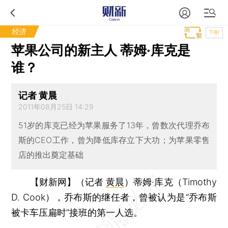
经济
T中
苹果公司的新主人 蒂姆·库克是
谁？
记者 黄晨
2011年08月25日 14:29
51岁的库克已经为苹果服务了13年，曾数次代理乔布
斯的CEO工作，曾为降低库存立下大功；为苹果零售
店的推出奠定基础
【财新网】（记者
黄晨
）
蒂姆·库克（Timothy
D. Cook），乔布斯的继任者，曾被认为是“乔布斯
被卡车压扁时”接班的第一人选。