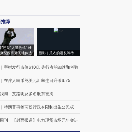
辑推荐
侵”还是“人道危机” 难
撕裂西班牙飞地休达
显影｜瓜农的漫长等待
｜
宇树发行市值610亿 先行者的加速和考验
｜
在岸人民币兑美元汇率连日升破6.75
我闻
｜
艾路明及多名股东被拘
｜
特朗普再签两份行政令限制出生公民权
周刊
｜
【封面报道】电力现货市场元年突进