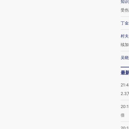
知识
受伤
丁金
村夫
续加
吴晓
最
21:
2.
20:
倍
20:1