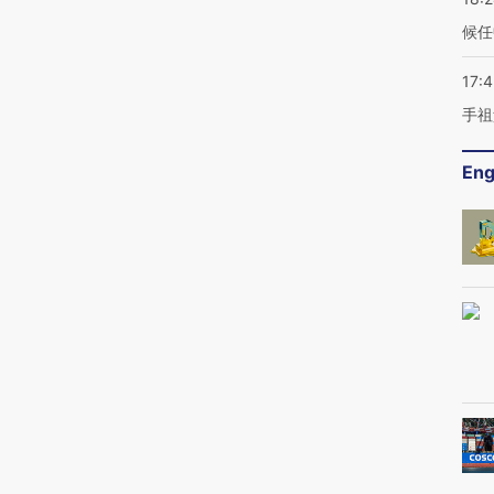
候任
17:
手祖
Eng