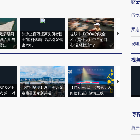
财
伍戈
罗志
致多瑙河
加沙上百万流离失所者困
视线｜HYROX的吸金
马航飞行员
二战沉船与
于“塑料烤箱” 高温引发健
术：是什么让中产们甘
粒摇头丸 尿
易峘
露出
康危机
心“花钱找虐”？
毒品
视
【推广】走
找100种
【特别呈现】澳门全力探
【特别呈现】《东莞，人
会，让数智科
式·第一对
索葡语国家新渠道
间便利店》倾情上线
业
博
唐涯