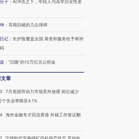
分子
：
AI冲击之下，年轻人与高学历女性更
坤
：
耳闻目睹的几位律师
日记
：
长护险覆盖全国 筹资和服务给予将持
码
波
：
“沉睡”的10万亿元公积金
新文章
43
7月美国劳动力市场意外放缓 岗位减少
3万个失业率降至4.1%
14
海外金融专才回流香港 外籍工作签证翻
2
宁德时代宜春锂矿仍处停产状态 其动向