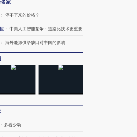
新名家
：
停不下来的价格？
恒
：
中美人工智能竞争：道路比技术更重要
跨国走私7万
视线｜被称为“蟑螂”的印
视线｜“入侵”还是“人道危
检体内含3种
度Z世代 用街头抗争将教
机”？难民潮撕裂西班牙
秘鲁纳斯
：
海外能源供给缺口对中国的影响
育部长拱下台
飞地休达
13人遇难
频
进第四届链博
【商旅对话】华住集团
技“链”接产
【特别呈现】寻找100种
CFO：不靠规模取胜，华
【特别呈
有意思的生活方式·第三对
住三大增长引擎是什么？
有意思的
客
：
多看少动