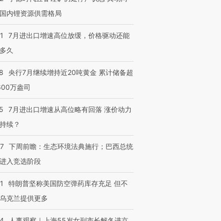
国内锂资源供需格局
1
7月进出口增速高位放缓，价格驱动还能
多久
8
央行7月继续增持近20吨黄金 累计储备超
600万盎司
5
7月进出口增速从高位略有回落 涨价动力
持续？
07
下周前瞻：生态环境法典施行；巴西总统
进入竞选阶段
1
特朗普坚称美国防空弹药库存充足 但不
乌克兰提供更多
24
人事观察｜上海55岁女副市长解冬进京