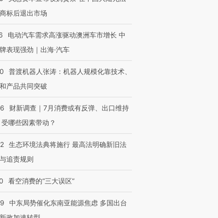
商标后退出市场
6
电动汽车需求高涨驱动澳洲车市增长 中
牌表现强劲｜出海·汽车
00
普渡机器人张涛：机器人规模化靠技术、
和产品共同突破
56
财新调查｜7月消费或有反弹、出口维持
 受哪些因素带动？
42
生态环境法典将施行 最高法明确新旧法
与追责规则
0
看空消费的“三大误区”
59
中东局势催化东南亚能源焦虑 多国出台
新政加速转型