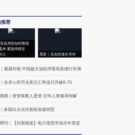
辑推荐
宜昌局部短时降雨
8毫米 紧急转移近
00人
显影｜瓜农的漫长等待
｜
规避封锁 中国超大油轮停靠埃及绕行非洲
｜
在岸人民币兑美元汇率连日升破6.75
我闻
｜
资管掌舵人更替 百年人寿僵局何解
｜
多国出台光伏新政加速转型
周刊
｜
【封面报道】电力现货市场元年突进