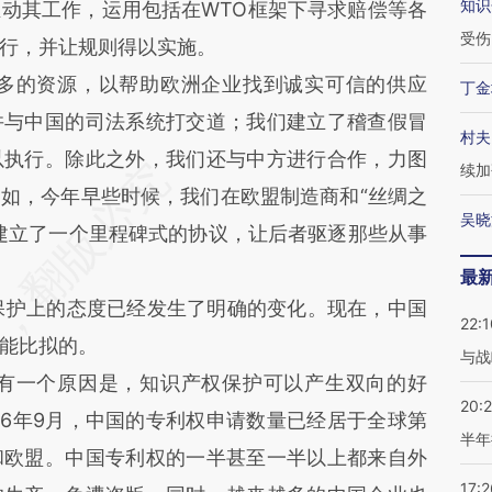
知识
动其工作，运用包括在WTO框架下寻求赔偿等各
受伤
行，并让规则得以实施。
多的资源，以帮助欧洲企业找到诚实可信的供应
丁金
并与中国的司法系统打交道；我们建立了稽查假冒
村夫
以执行。除此之外，我们还与中方进行合作，力图
续加
如，今年早些时候，我们在欧盟制造商和“丝绸之
吴晓
建立了一个里程碑式的协议，让后者驱逐那些从事
最
护上的态度已经发生了明确的变化。现在，中国
22:1
能比拟的。
与战
有一个原因是，知识产权保护可以产生双向的好
20:
06年9月，中国的专利权申请数量已经居于全球第
半年
和欧盟。中国专利权的一半甚至一半以上都来自外
17:2