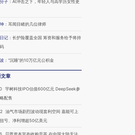
分子
：
AI冲击之下，年轻人与高学历女性更
坤
：
耳闻目睹的几位律师
日记
：
长护险覆盖全国 筹资和服务给予将持
码
波
：
“沉睡”的10万亿元公积金
新文章
0
宇树科技IPO估值600亿元 DeepSeek参
略配售
22
油气市场剧烈波动现套利空间 嘉能可上
扭亏、净利增超50亿美元
6
贝恩资本宣布收购贡茶 在中国大陆无法