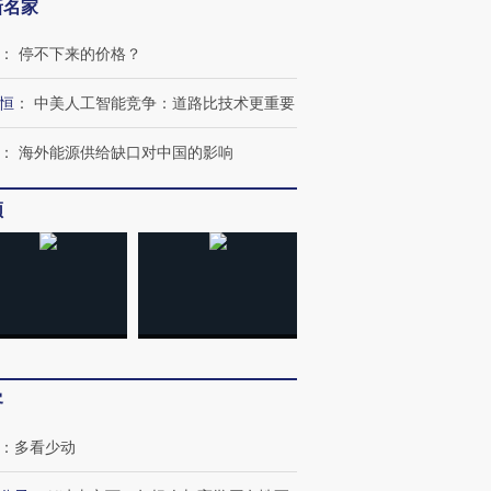
新名家
：
停不下来的价格？
恒
：
中美人工智能竞争：道路比技术更重要
：
海外能源供给缺口对中国的影响
频
客
：
多看少动