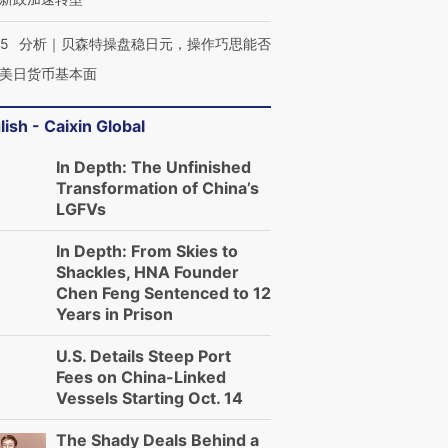
05
分析｜贝森特操盘稳日元，操作巧思能否
美日货币基本面
lish - Caixin Global
In Depth: The Unfinished
Transformation of China’s
LGFVs
In Depth: From Skies to
Shackles, HNA Founder
Chen Feng Sentenced to 12
Years in Prison
U.S. Details Steep Port
Fees on China-Linked
Vessels Starting Oct. 14
The Shady Deals Behind a