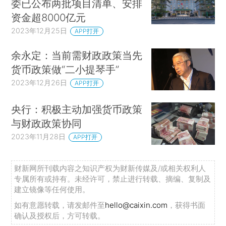
委已公布两批项目清单、安排
资金超8000亿元
2023年12月25日
APP打开
余永定：当前需财政政策当先
货币政策做“二小提琴手”
2023年12月26日
APP打开
央行：积极主动加强货币政策
与财政政策协同
2023年11月28日
APP打开
财新网所刊载内容之知识产权为财新传媒及/或相关权利人
专属所有或持有。未经许可，禁止进行转载、摘编、复制及
建立镜像等任何使用。
如有意愿转载，请发邮件至
hello@caixin.com
，获得书面
确认及授权后，方可转载。