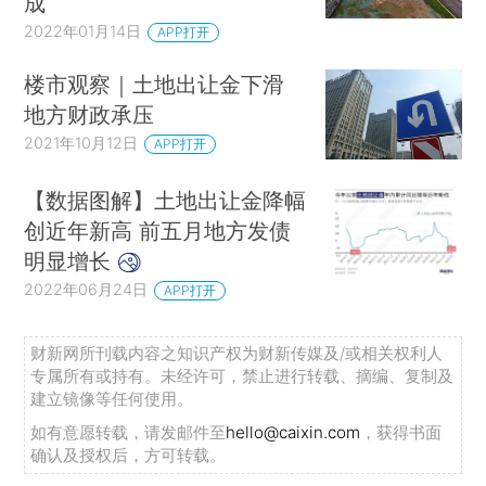
成
2022年01月14日
APP打开
楼市观察｜土地出让金下滑
地方财政承压
2021年10月12日
APP打开
【数据图解】土地出让金降幅
创近年新高 前五月地方发债
明显增长
2022年06月24日
APP打开
财新网所刊载内容之知识产权为财新传媒及/或相关权利人
专属所有或持有。未经许可，禁止进行转载、摘编、复制及
建立镜像等任何使用。
如有意愿转载，请发邮件至
hello@caixin.com
，获得书面
确认及授权后，方可转载。