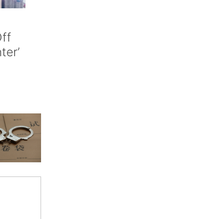
ff
nter’