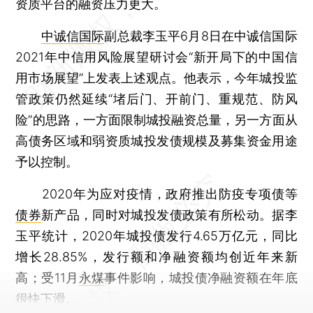
资质平台的融资压力更大。
中诚信国际
副总裁李玉平6月8日在中诚信国际
2021年中信用风险展望研讨会“新开局下的中国信
用市场展望”上发表上述观点。他表示，今年城投监
管政策仍然延续“堵后门、开前门、重规范、防风
险”的思路，一方面限制城投融资总量，另一方面从
高债务区域和弱资质城投发债规模及募集资金用途
予以控制。
2020年为应对疫情，政府推出防疫专项债等
债券
新产品，同时对城投发债政策有所松动。据李
玉平统计，2020年城投债发行4.65万亿元，同比
增长28.85%，发行额和净融资额均创近年来新
高；受11月
永煤
事件影响，城投债净融资额在年底
很快下滑。