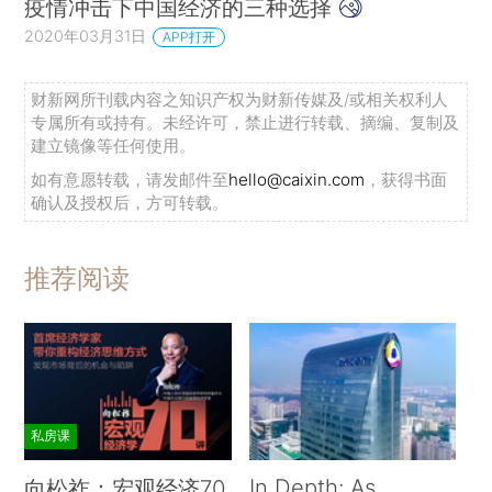
疫情冲击下中国经济的三种选择
2020年03月31日
APP打开
财新网所刊载内容之知识产权为财新传媒及/或相关权利人
专属所有或持有。未经许可，禁止进行转载、摘编、复制及
建立镜像等任何使用。
如有意愿转载，请发邮件至
hello@caixin.com
，获得书面
确认及授权后，方可转载。
推荐阅读
私房课
In Depth: As
向松祚：宏观经济70