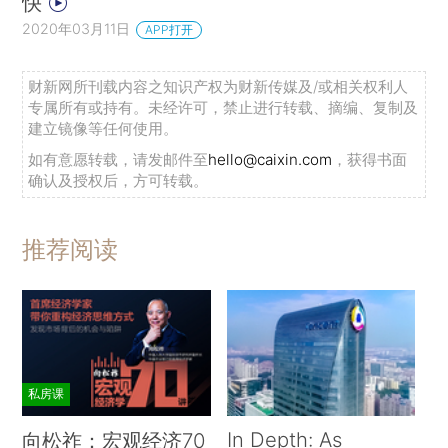
快
2020年03月11日
APP打开
财新网所刊载内容之知识产权为财新传媒及/或相关权利人
专属所有或持有。未经许可，禁止进行转载、摘编、复制及
建立镜像等任何使用。
如有意愿转载，请发邮件至
hello@caixin.com
，获得书面
确认及授权后，方可转载。
推荐阅读
私房课
In Depth: As
向松祚：宏观经济70