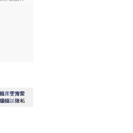
辑：于海荣
首席赞赏官
编辑：张柘
虚位以待