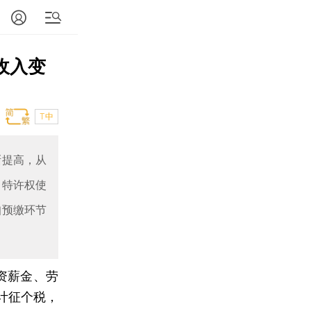
收入变
T中
渐提高，从
、特许权使
扣预缴环节
资薪金、劳
计征个税，