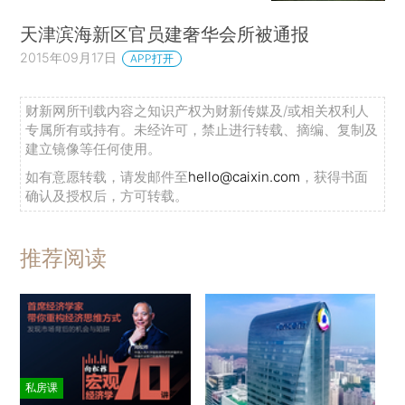
天津滨海新区官员建奢华会所被通报
2015年09月17日
APP打开
财新网所刊载内容之知识产权为财新传媒及/或相关权利人
专属所有或持有。未经许可，禁止进行转载、摘编、复制及
建立镜像等任何使用。
如有意愿转载，请发邮件至
hello@caixin.com
，获得书面
确认及授权后，方可转载。
推荐阅读
私房课