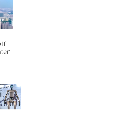
ff
nter’