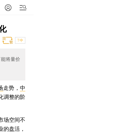
化
T中
可能将量价
场
走势，
中
化调整的阶
市场空间不
业的盘活，