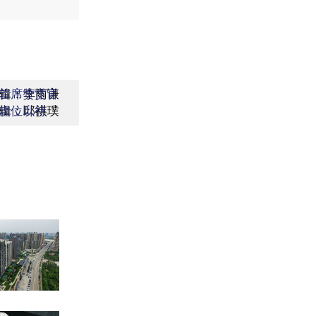
辑：李雨谦
首席赞赏官
辑：邱祺璞
虚位以待