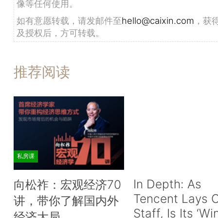
像等任何使用。
如有意愿转载，请发邮件至
hello@caixin.com
，获
及授权后，方可转载。
推荐阅读
私房课
In Depth: As
向松祚：宏观经济70
Tencent Lays O
讲，带你了解国内外
Staff, Is Its ‘Wi
经济大局