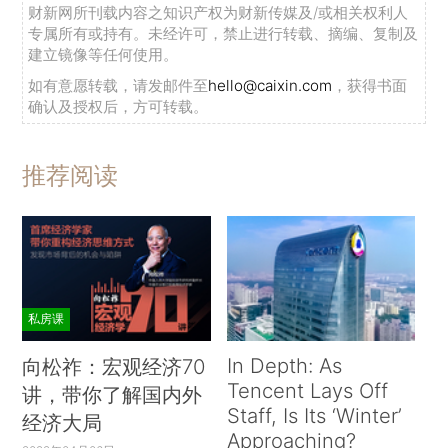
财新网所刊载内容之知识产权为财新传媒及/或相关权利人
专属所有或持有。未经许可，禁止进行转载、摘编、复制及
建立镜像等任何使用。
如有意愿转载，请发邮件至
hello@caixin.com
，获得书面
确认及授权后，方可转载。
推荐阅读
私房课
In Depth: As
向松祚：宏观经济70
Tencent Lays Off
讲，带你了解国内外
Staff, Is Its ‘Winter’
经济大局
Approaching?