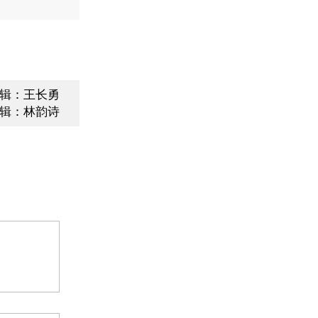
辑：王长勇
辑：林韵诗