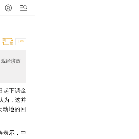
T中
宏观经济政
2日起下调金
认为，这并
天动地的回
琏表示，中