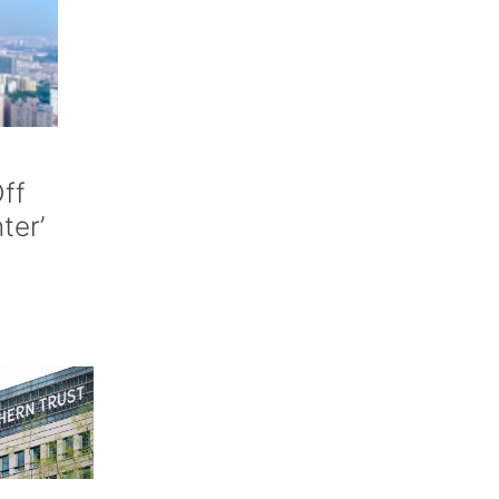
ff
nter’