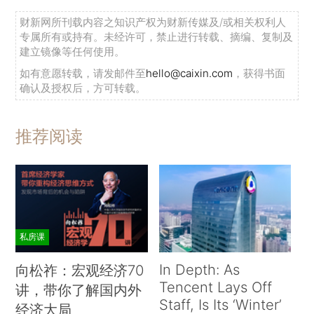
财新网所刊载内容之知识产权为财新传媒及/或相关权利人
专属所有或持有。未经许可，禁止进行转载、摘编、复制及
建立镜像等任何使用。
如有意愿转载，请发邮件至
hello@caixin.com
，获得书面
确认及授权后，方可转载。
推荐阅读
私房课
In Depth: As
向松祚：宏观经济70
Tencent Lays Off
讲，带你了解国内外
Staff, Is Its ‘Winter’
经济大局