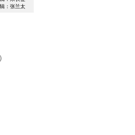
辑：张兰太
）