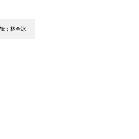
辑：林金冰