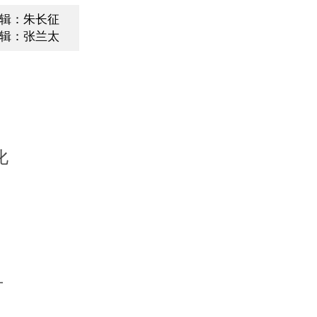
辑：朱长征
辑：张兰太
化
升