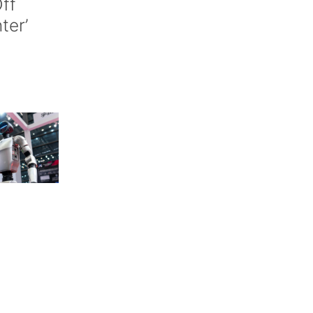
ff
nter’