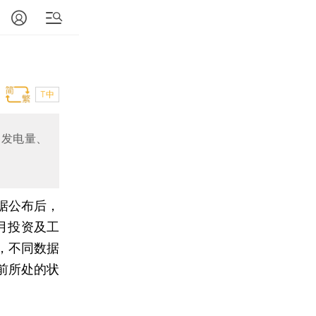
T中
，发电量、
据公布后，
月投资及工
，不同数据
前所处的状