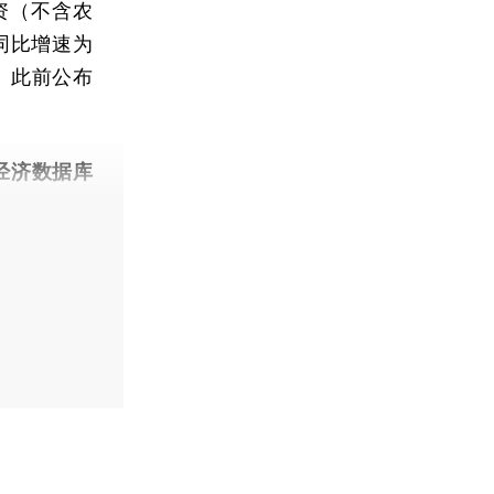
资（不含农
际同比增速为
平。此前公布
。
经济数据库