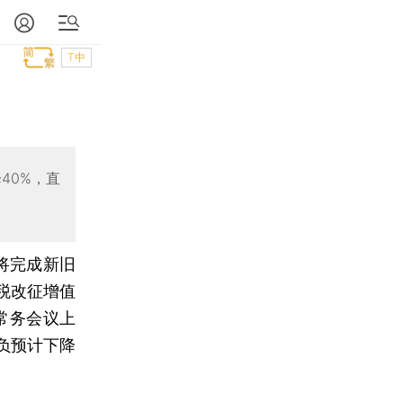
T中
40%，直
将完成新旧
税改征增值
常务会议上
负预计下降