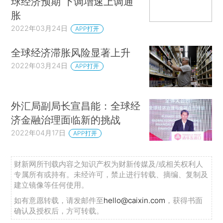
球经济预期 下调增速上调通
胀
2022年03月24日
APP打开
全球经济滞胀风险显著上升
2022年03月24日
APP打开
外汇局副局长宣昌能：全球经
济金融治理面临新的挑战
2022年04月17日
APP打开
财新网所刊载内容之知识产权为财新传媒及/或相关权利人
专属所有或持有。未经许可，禁止进行转载、摘编、复制及
建立镜像等任何使用。
如有意愿转载，请发邮件至
hello@caixin.com
，获得书面
确认及授权后，方可转载。